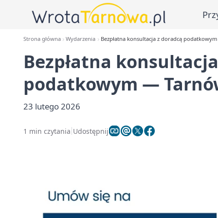
Prz
Strona główna
Wydarzenia
Bezpłatna konsultacja z doradcą podatkowym
Bezpłatna konsultacja
podatkowym — Tarnów
23 lutego 2026
1 min czytania
Udostępnij