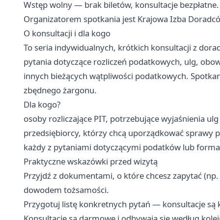
Wstęp wolny — brak biletów, konsultacje bezpłatne.
Organizatorem spotkania jest Krajowa Izba Dorad
O konsultacji i dla kogo
To seria indywidualnych, krótkich konsultacji z d
pytania dotyczące rozliczeń podatkowych, ulg, obow
innych bieżących wątpliwości podatkowych. Spotkan
zbędnego żargonu.
Dla kogo?
osoby rozliczające PIT, potrzebujące wyjaśnienia ulg 
przedsiębiorcy, którzy chcą uporządkować sprawy 
każdy z pytaniami dotyczącymi podatków lub forma
Praktyczne wskazówki przed wizytą
Przyjdź z dokumentami, o które chcesz zapytać (np.
dowodem tożsamości.
Przygotuj listę konkretnych pytań — konsultacje są 
Konsultacje są darmowe i odbywają się według kolej