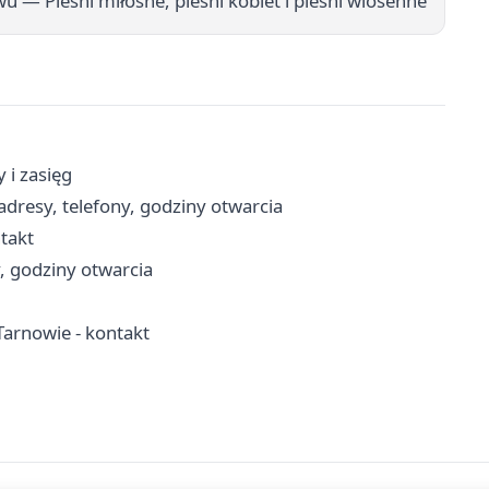
u — Pieśni miłosne, pieśni kobiet i pieśni wiosenne
 i zasięg
adresy, telefony, godziny otwarcia
ntakt
y, godziny otwarcia
arnowie - kontakt