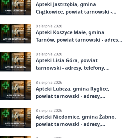
Apteki Jastrzębia, gmina
Ciężkowice, powiat tarnowski -
adresy, telefony, godziny otwarcia
8 sierpnia 2026
Apteki Koszyce Małe, gmina
Tarnów, powiat tarnowski - adresy,
telefony, godziny otwarcia
8 sierpnia 2026
Apteki Lisia Góra, powiat
tarnowski - adresy, telefony,
godziny otwarcia
8 sierpnia 2026
Apteki Lubcza, gmina Ryglice,
powiat tarnowski - adresy,
telefony, godziny otwarcia
8 sierpnia 2026
Apteki Niedomice, gmina Żabno,
powiat tarnowski - adresy,
telefony, godziny otwarcia