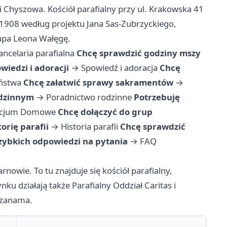
ci Chyszowa. Kościół parafialny przy ul. Krakowska 41
1908 według projektu Jana Sas-Zubrzyckiego,
upa Leona Wałęgę.
ancelaria parafialna
Chcę sprawdzić godziny mszy
iedzi i adoracji
→
Spowiedź i adoracja
Chcę
ństwa
Chcę załatwić sprawy sakramentów
→
odzinnym
→
Poradnictwo rodzinne
Potrzebuję
picjum Domowe
Chcę dołączyć do grup
orię parafii
→
Historia parafii
Chcę sprawdzić
zybkich odpowiedzi na pytania
→
FAQ
rnowie. To tu znajduje się kościół parafialny,
ku działają także Parafialny Oddział Caritas i
Ozanama.