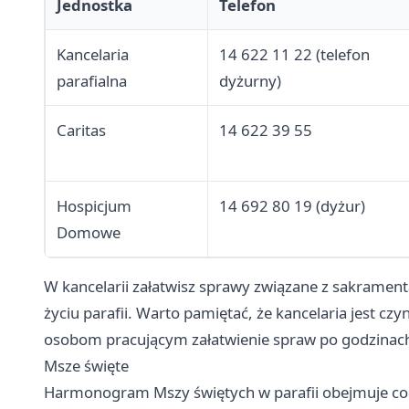
Jednostka
Telefon
Kancelaria
14 622 11 22 (telefon
parafialna
dyżurny)
Caritas
14 622 39 55
Hospicjum
14 692 80 19 (dyżur)
Domowe
W kancelarii załatwisz sprawy związane z sakrament
życiu parafii. Warto pamiętać, że kancelaria jest c
osobom pracującym załatwienie spraw po godzinac
Msze święte
Harmonogram Mszy świętych w parafii obejmuje co