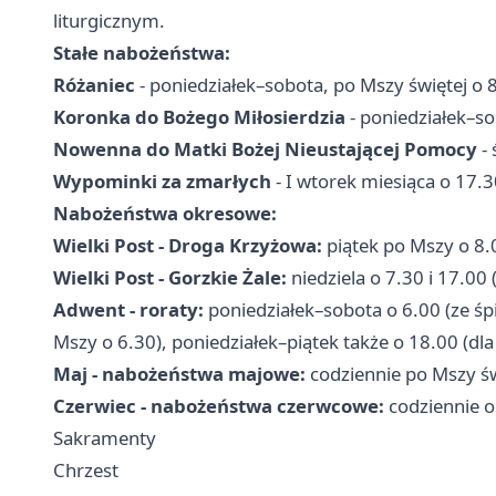
liturgicznym.
Stałe nabożeństwa:
Różaniec
- poniedziałek–sobota, po Mszy świętej o 8
Koronka do Bożego Miłosierdzia
- poniedziałek–so
Nowenna do Matki Bożej Nieustającej Pomocy
- 
Wypominki za zmarłych
- I wtorek miesiąca o 17.
Nabożeństwa okresowe:
Wielki Post - Droga Krzyżowa:
piątek po Mszy o 8.0
Wielki Post - Gorzkie Żale:
niedziela o 7.30 i 17.00
Adwent - roraty:
poniedziałek–sobota o 6.00 (ze śp
Mszy o 6.30), poniedziałek–piątek także o 18.00 (dla 
Maj - nabożeństwa majowe:
codziennie po Mszy św
Czerwiec - nabożeństwa czerwcowe:
codziennie o
Sakramenty
Chrzest