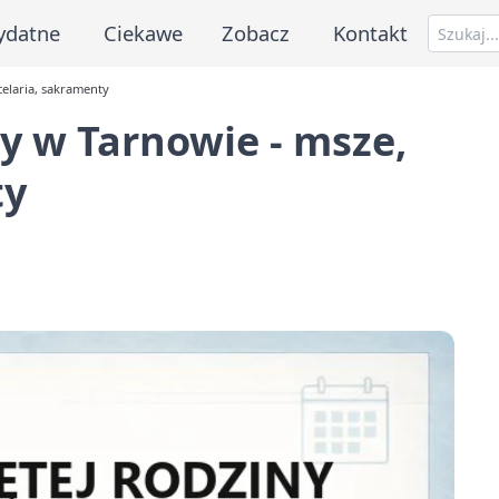
ydatne
Ciekawe
Zobacz
Kontakt
celaria, sakramenty
ny w Tarnowie - msze,
ty