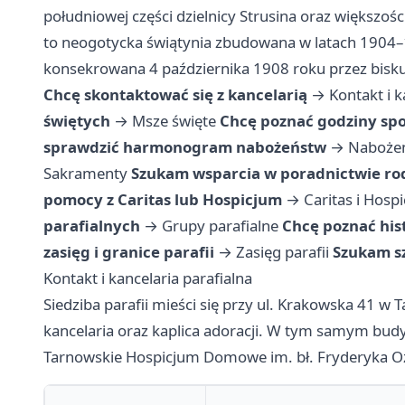
południowej części dzielnicy Strusina oraz większoś
to neogotycka świątynia zbudowana w latach 1904–
konsekrowana 4 października 1908 roku przez bisk
Chcę skontaktować się z kancelarią
→
Kontakt i k
świętych
→
Msze święte
Chcę poznać godziny spow
sprawdzić harmonogram nabożeństw
→
Naboże
Sakramenty
Szukam wsparcia w poradnictwie r
pomocy z Caritas lub Hospicjum
→
Caritas i Hos
parafialnych
→
Grupy parafialne
Chcę poznać hist
zasięg i granice parafii
→
Zasięg parafii
Szukam s
Kontakt i kancelaria parafialna
Siedziba parafii mieści się przy ul. Krakowska 41 w Ta
kancelaria oraz kaplica adoracji. W tym samym budyn
Tarnowskie Hospicjum Domowe im. bł. Fryderyka 