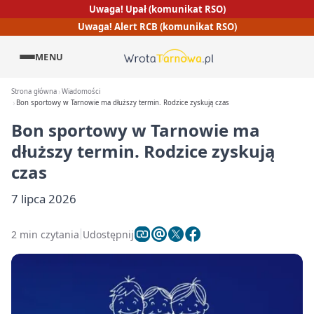
Uwaga! Upał (komunikat RSO)
Uwaga! Alert RCB (komunikat RSO)
MENU
Strona główna
Wiadomości
Bon sportowy w Tarnowie ma dłuższy termin. Rodzice zyskują czas
Bon sportowy w Tarnowie ma
dłuższy termin. Rodzice zyskują
czas
7 lipca 2026
2 min czytania
Udostępnij