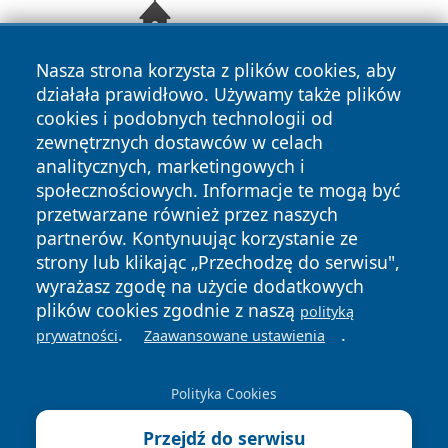
Nasza strona korzysta z plików cookies, aby
działała prawidłowo. Używamy także plików
cookies i podobnych technologii od
zewnętrznych dostawców w celach
analitycznych, marketingowych i
społecznościowych. Informacje te mogą być
przetwarzane również przez naszych
Copyright © 2026 wrotatarnowa.pl Wszystkie prawa
partnerów. Kontynuując korzystanie ze
zastrzeżone.
strony lub klikając „Przechodzę do serwisu",
wyrażasz zgodę na użycie dodatkowych
plików cookies zgodnie z naszą
polityką
Polityka
Polityka
.
.
News
Autorzy
prywatności
Zaawansowane ustawienia
Prywatności
Cookies
Polityka Cookies
Przejdź do serwisu