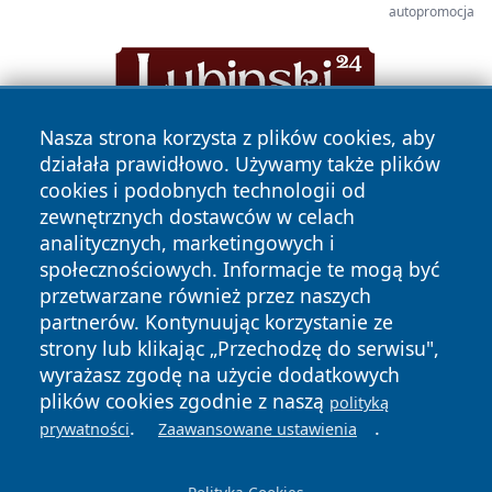
autopromocja
Nasza strona korzysta z plików cookies, aby
działała prawidłowo. Używamy także plików
cookies i podobnych technologii od
zewnętrznych dostawców w celach
analitycznych, marketingowych i
społecznościowych. Informacje te mogą być
Copyright © 2026 wrotatarnowa.pl Wszystkie prawa
przetwarzane również przez naszych
zastrzeżone.
partnerów. Kontynuując korzystanie ze
strony lub klikając „Przechodzę do serwisu",
wyrażasz zgodę na użycie dodatkowych
Polityka
Polityka
News
Autorzy
plików cookies zgodnie z naszą
polityką
Prywatności
Cookies
.
.
prywatności
Zaawansowane ustawienia