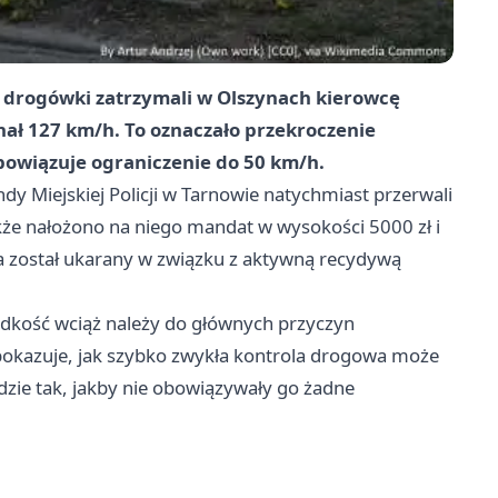
ej drogówki zatrzymali w Olszynach kierowcę
ał 127 km/h. To oznaczało przekroczenie
bowiązuje ograniczenie do 50 km/h.
Miejskiej Policji w Tarnowie natychmiast przerwali
kże nałożono na niego mandat w wysokości 5000 zł i
a został ukarany w związku z aktywną recydywą
ędkość wciąż należy do głównych przyczyn
okazuje, jak szybko zwykła kontrola drogowa może
zie tak, jakby nie obowiązywały go żadne