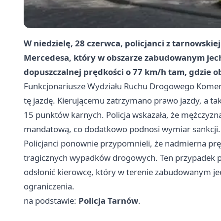
W niedzielę, 28 czerwca, policjanci z tarnowski
Mercedesa, który w obszarze zabudowanym jech
dopuszczalnej prędkości o 77 km/h tam, gdzie o
Funkcjonariusze Wydziału Ruchu Drogowego Komendy 
tę jazdę. Kierującemu zatrzymano prawo jazdy, a ta
15 punktów karnych. Policja wskazała, że mężczyzn
mandatową, co dodatkowo podnosi wymiar sankcji.
Policjanci ponownie przypomnieli, że nadmierna pr
tragicznych wypadków drogowych. Ten przypadek p
odsłonić kierowcę, który w terenie zabudowanym jed
ograniczenia.
na podstawie:
Policja Tarnów
.