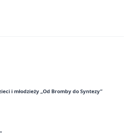
zieci i młodzieży „Od Bromby do Syntezy”
”