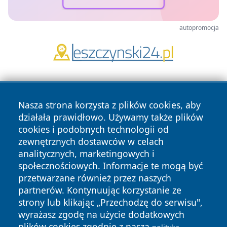
autopromocja
Nasza strona korzysta z plików cookies, aby
działała prawidłowo. Używamy także plików
cookies i podobnych technologii od
zewnętrznych dostawców w celach
Copyright © 2026 wrotatarnowa.pl Wszystkie prawa
analitycznych, marketingowych i
zastrzeżone.
społecznościowych. Informacje te mogą być
przetwarzane również przez naszych
partnerów. Kontynuując korzystanie ze
Polityka
Polityka
News
Autorzy
strony lub klikając „Przechodzę do serwisu",
Prywatności
Cookies
wyrażasz zgodę na użycie dodatkowych
plików cookies zgodnie z naszą