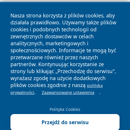
Nasza strona korzysta z plików cookies, aby
działała prawidłowo. Używamy także plików
cookies i podobnych technologii od
zewnętrznych dostawców w celach
Copyright © 2026 wrotatarnowa.pl Wszystkie prawa
analitycznych, marketingowych i
zastrzeżone.
społecznościowych. Informacje te mogą być
przetwarzane również przez naszych
partnerów. Kontynuując korzystanie ze
Polityka
Polityka
News
Autorzy
strony lub klikając „Przechodzę do serwisu",
Prywatności
Cookies
wyrażasz zgodę na użycie dodatkowych
plików cookies zgodnie z naszą
polityką
.
.
prywatności
Zaawansowane ustawienia
Polityka Cookies
Przejdź do serwisu