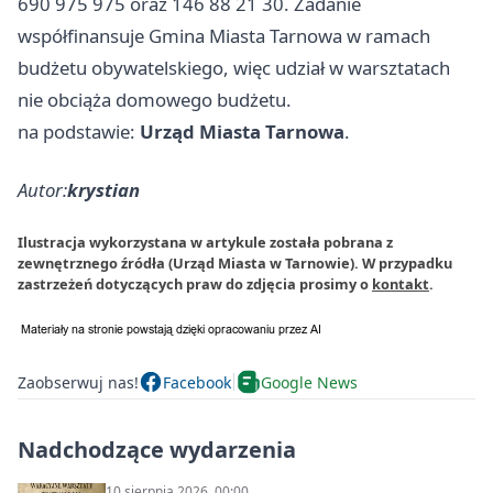
690 975 975 oraz 146 88 21 30. Zadanie
współfinansuje Gmina Miasta Tarnowa w ramach
budżetu obywatelskiego, więc udział w warsztatach
nie obciąża domowego budżetu.
na podstawie:
Urząd Miasta Tarnowa
.
Autor:
krystian
Ilustracja wykorzystana w artykule została pobrana z
zewnętrznego źródła (Urząd Miasta w Tarnowie). W przypadku
zastrzeżeń dotyczących praw do zdjęcia prosimy o
kontakt
.
Zaobserwuj nas!
Facebook
Google News
Nadchodzące wydarzenia
10 sierpnia 2026, 00:00