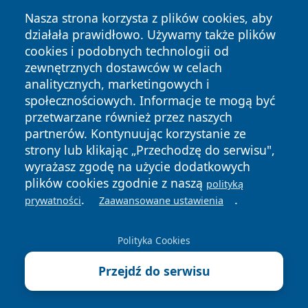
Nasza strona korzysta z plików cookies, aby
działała prawidłowo. Używamy także plików
cookies i podobnych technologii od
zewnętrznych dostawców w celach
Copyright © 2026 wrotatarnowa.pl Wszystkie prawa
analitycznych, marketingowych i
zastrzeżone.
społecznościowych. Informacje te mogą być
przetwarzane również przez naszych
partnerów. Kontynuując korzystanie ze
Polityka
Polityka
News
Autorzy
strony lub klikając „Przechodzę do serwisu",
Prywatności
Cookies
wyrażasz zgodę na użycie dodatkowych
plików cookies zgodnie z naszą
polityką
.
.
prywatności
Zaawansowane ustawienia
Polityka Cookies
Przejdź do serwisu