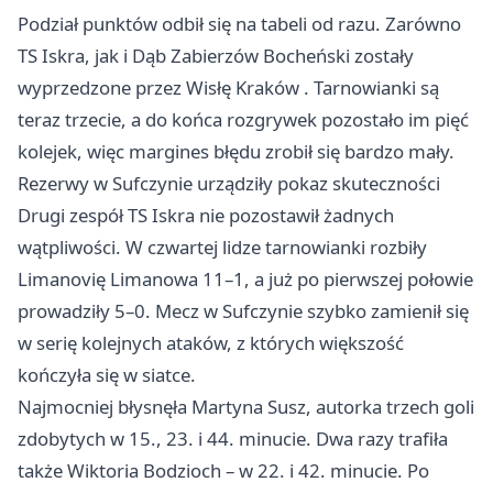
Podział punktów odbił się na tabeli od razu. Zarówno
TS Iskra, jak i Dąb Zabierzów Bocheński zostały
wyprzedzone przez Wisłę
Kraków
. Tarnowianki są
teraz trzecie, a do końca rozgrywek pozostało im pięć
kolejek, więc margines błędu zrobił się bardzo mały.
Rezerwy w Sufczynie urządziły pokaz skuteczności
Drugi zespół TS Iskra nie pozostawił żadnych
wątpliwości. W czwartej lidze tarnowianki rozbiły
Limanovię
Limanowa
11–1, a już po pierwszej połowie
prowadziły 5–0. Mecz w Sufczynie szybko zamienił się
w serię kolejnych ataków, z których większość
kończyła się w siatce.
Najmocniej błysnęła Martyna Susz, autorka trzech goli
zdobytych w 15., 23. i 44. minucie. Dwa razy trafiła
także Wiktoria Bodzioch – w 22. i 42. minucie. Po