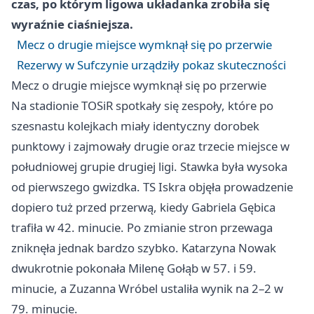
czas, po którym ligowa układanka zrobiła się
wyraźnie ciaśniejsza.
Mecz o drugie miejsce wymknął się po przerwie
Rezerwy w Sufczynie urządziły pokaz skuteczności
Mecz o drugie miejsce wymknął się po przerwie
Na stadionie TOSiR spotkały się zespoły, które po
szesnastu kolejkach miały identyczny dorobek
punktowy i zajmowały drugie oraz trzecie miejsce w
południowej grupie drugiej ligi. Stawka była wysoka
od pierwszego gwizdka. TS Iskra objęła prowadzenie
dopiero tuż przed przerwą, kiedy Gabriela Gębica
trafiła w 42. minucie. Po zmianie stron przewaga
zniknęła jednak bardzo szybko. Katarzyna Nowak
dwukrotnie pokonała Milenę Gołąb w 57. i 59.
minucie, a Zuzanna Wróbel ustaliła wynik na 2–2 w
79. minucie.