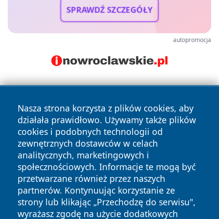
SPRAWDŹ SZCZEGÓŁY
autopromocja
Nasza strona korzysta z plików cookies, aby
działała prawidłowo. Używamy także plików
cookies i podobnych technologii od
zewnętrznych dostawców w celach
Copyright © 2026 wrotatarnowa.pl Wszystkie prawa
analitycznych, marketingowych i
zastrzeżone.
społecznościowych. Informacje te mogą być
przetwarzane również przez naszych
partnerów. Kontynuując korzystanie ze
Polityka
Polityka
News
Autorzy
strony lub klikając „Przechodzę do serwisu",
Prywatności
Cookies
wyrażasz zgodę na użycie dodatkowych