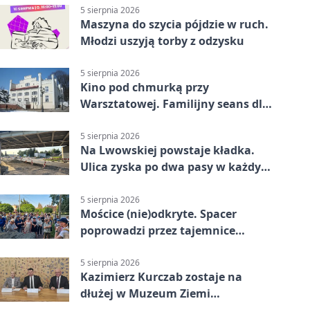
5 sierpnia 2026
Maszyna do szycia pójdzie w ruch.
Młodzi uszyją torby z odzysku
5 sierpnia 2026
Kino pod chmurką przy
Warsztatowej. Familijny seans dla
mieszkańców
5 sierpnia 2026
Na Lwowskiej powstaje kładka.
Ulica zyska po dwa pasy w każdym
kierunku
5 sierpnia 2026
Mościce (nie)odkryte. Spacer
poprowadzi przez tajemnice
Azotów
5 sierpnia 2026
Kazimierz Kurczab zostaje na
dłużej w Muzeum Ziemi
Tarnowskiej.