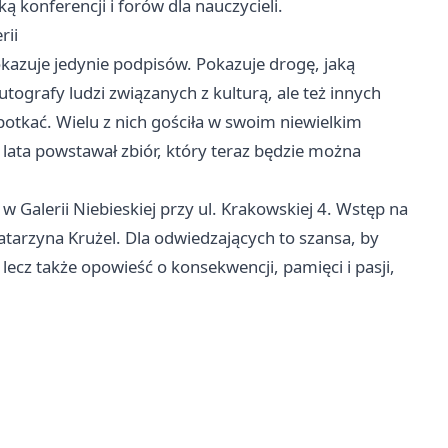
konferencji i forów dla nauczycieli.
rii
pokazuje jedynie podpisów. Pokazuje drogę, jaką
tografy ludzi związanych z kulturą, ale też innych
potkać. Wielu z nich gościła w swoim niewielkim
lata powstawał zbiór, który teraz będzie można
 Galerii Niebieskiej przy ul. Krakowskiej 4. Wstęp na
atarzyna Krużel. Dla odwiedzających to szansa, by
lecz także opowieść o konsekwencji, pamięci i pasji,