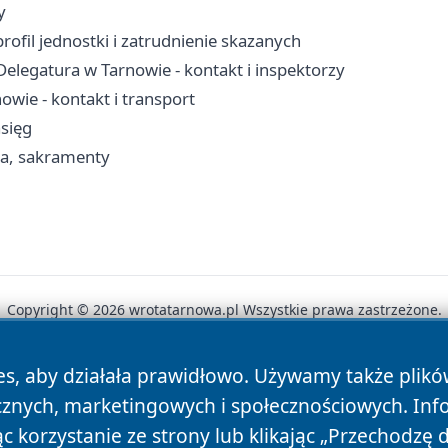
y
ofil jednostki i zatrudnienie skazanych
legatura w Tarnowie - kontakt i inspektorzy
wie - kontakt i transport
asięg
ria, sakramenty
Copyright © 2026 wrotatarnowa.pl Wszystkie prawa zastrzeżone.
es, aby działała prawidłowo. Używamy także plik
News
Autorzy
Polityka Prywatności
Polityka Cookie
cznych, marketingowych i społecznościowych. Inf
 korzystanie ze strony lub klikając „Przechodzę 