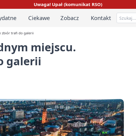
Uwaga! Upał (komunikat RSO)
ydatne
Ciekawe
Zobacz
Kontakt
biór trafi do galerii
ednym miejscu.
 galerii