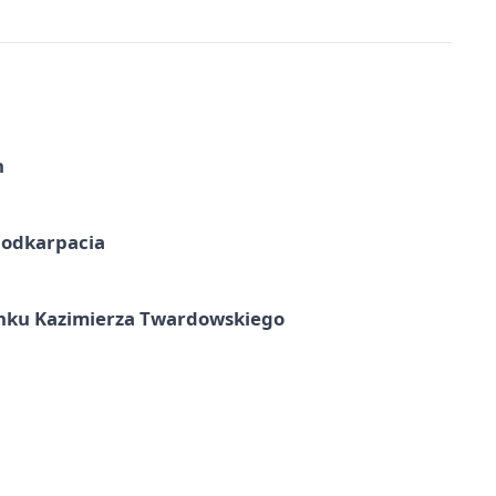
h
Podkarpacia
unku Kazimierza Twardowskiego