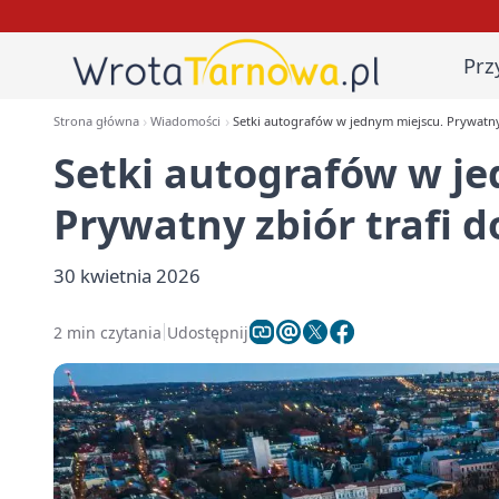
Prz
Strona główna
Wiadomości
Setki autografów w jednym miejscu. Prywatny z
Setki autografów w j
Prywatny zbiór trafi do
30 kwietnia 2026
2 min czytania
Udostępnij