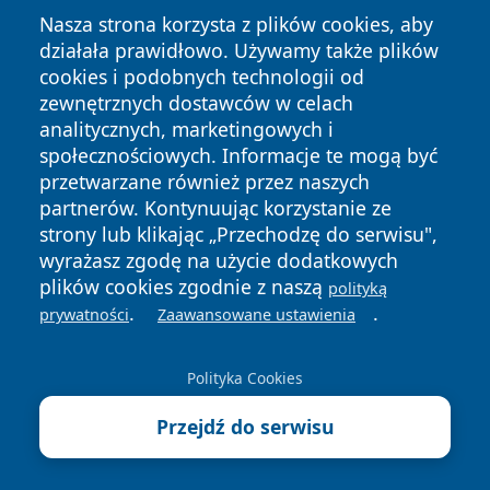
Nasza strona korzysta z plików cookies, aby
działała prawidłowo. Używamy także plików
cookies i podobnych technologii od
zewnętrznych dostawców w celach
analitycznych, marketingowych i
społecznościowych. Informacje te mogą być
Copyright © 2026 wrotatarnowa.pl Wszystkie prawa
przetwarzane również przez naszych
zastrzeżone.
partnerów. Kontynuując korzystanie ze
strony lub klikając „Przechodzę do serwisu",
wyrażasz zgodę na użycie dodatkowych
Polityka
Polityka
News
Autorzy
plików cookies zgodnie z naszą
polityką
Prywatności
Cookies
.
.
prywatności
Zaawansowane ustawienia
Polityka Cookies
Przejdź do serwisu