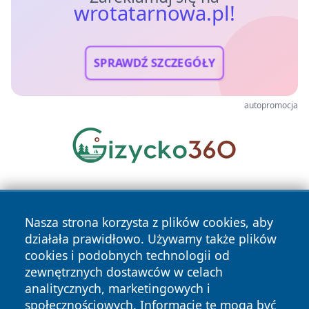
wrotatarnowa.pl!
SPRAWDŹ SZCZEGÓŁY
autopromocja
Nasza strona korzysta z plików cookies, aby
działała prawidłowo. Używamy także plików
cookies i podobnych technologii od
zewnętrznych dostawców w celach
Copyright © 2026 wrotatarnowa.pl Wszystkie prawa
analitycznych, marketingowych i
zastrzeżone.
społecznościowych. Informacje te mogą być