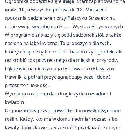
Ogrodnika odbędzie się
9 maja
. Start zaplanowano na
godz. 10
, a wszystko potrwa do
12
. Miejscem
spotkania będzie teren przy Pałacyku Strzeleckim,
gdzie swoją siedzibę ma Biuro Wystaw Artystycznych.
W programie znalazły się setki sadzonek ziół, a także
nasiona na łąkę kwietną. To propozycja dla tych,
którzy chcą nie tylko ozdobić balkon czy ogródek, ale
też zrobić coś pożytecznego dla miejskiej przyrody.
Łąka kwietna nie wymaga tyle uwagi co klasyczny
trawnik, a potrafi przyciągnąć zapylacze i dodać
przestrzeni lekkości.
Wymiana roślin ma dać drugie życie rozsadom i
kwiatom
Organizatorzy przygotowali też tarnowską wymianę
roślin. Każdy, kto ma w domu nadmiar rozsad albo
kwiaty doniczkowe, będzie mógł przekazać je innym.