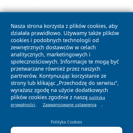
Nasza strona korzysta z plików cookies, aby
działała prawidłowo. Używamy także plików
cookies i podobnych technologii od
zewnętrznych dostawców w celach
Copyright © 2026 wrotatarnowa.pl Wszystkie prawa
analitycznych, marketingowych i
zastrzeżone.
społecznościowych. Informacje te mogą być
przetwarzane również przez naszych
partnerów. Kontynuując korzystanie ze
Polityka
Polityka
News
Autorzy
strony lub klikając „Przechodzę do serwisu",
Prywatności
Cookies
wyrażasz zgodę na użycie dodatkowych
plików cookies zgodnie z naszą
polityką
.
.
prywatności
Zaawansowane ustawienia
Polityka Cookies