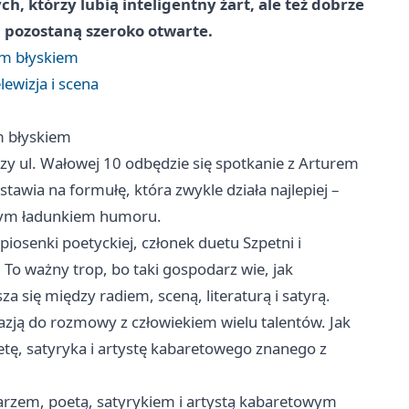
h, którzy lubią inteligentny żart, ale też dobrze
i pozostaną szeroko otwarte.
ym błyskiem
lewizja i scena
m błyskiem
przy ul. Wałowej 10 odbędzie się spotkanie z Arturem
tawia na formułę, która zwykle działa najlepiej –
orym ładunkiem humoru.
senki poetyckiej, członek duetu Szpetni i
To ważny trop, bo taki gospodarz wie, jak
 się między radiem, sceną, literaturą i satyrą.
zją do rozmowy z człowiekiem wielu talentów. Jak
oetę, satyryka i artystę kabaretowego znanego z
arzem, poetą, satyrykiem i artystą kabaretowym