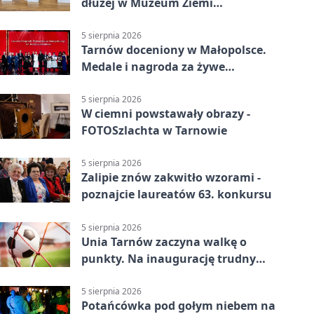
dłużej w Muzeum Ziemi
Tarnowskiej.
5 sierpnia 2026
Tarnów doceniony w Małopolsce.
Medale i nagroda za żywe
dziedzictwo
5 sierpnia 2026
W ciemni powstawały obrazy -
FOTOSzlachta w Tarnowie
5 sierpnia 2026
Zalipie znów zakwitło wzorami -
poznajcie laureatów 63. konkursu
5 sierpnia 2026
Unia Tarnów zaczyna walkę o
punkty. Na inaugurację trudny
wyjazd do Muszyny
5 sierpnia 2026
Potańcówka pod gołym niebem na