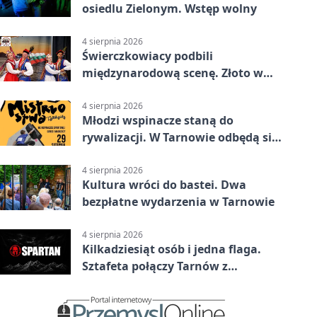
osiedlu Zielonym. Wstęp wolny
4 sierpnia 2026
Świerczkowiacy podbili
międzynarodową scenę. Złoto w
Warnie
4 sierpnia 2026
Młodzi wspinacze staną do
rywalizacji. W Tarnowie odbędą się
mistrzostwa
4 sierpnia 2026
Kultura wróci do bastei. Dwa
bezpłatne wydarzenia w Tarnowie
4 sierpnia 2026
Kilkadziesiąt osób i jedna flaga.
Sztafeta połączy Tarnów z
Bielskiem