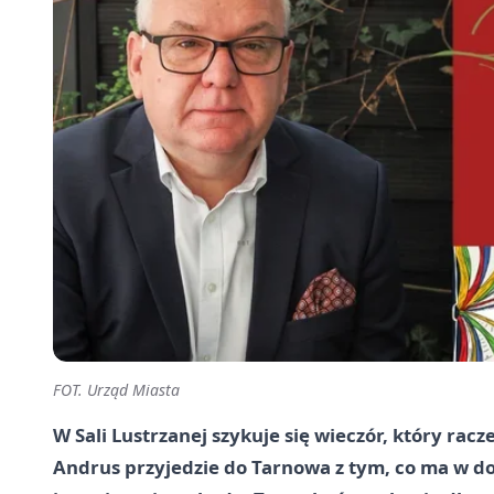
FOT. Urząd Miasta
W Sali Lustrzanej szykuje się wieczór, który racz
Andrus przyjedzie do Tarnowa z tym, co ma w dor