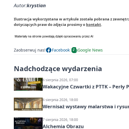
Autor:
krystian
Ilustracja wykorzystana w artykule została pobrana z zewnętr
dotyczących praw do zdjęcia prosimy o
kontakt
.
Zaobserwuj nas!
Facebook
Google News
Nadchodzące wydarzenia
6 sierpnia 2026, 07:00
Wakacyjne Czwartki z PTTK – Perły 
6 sierpnia 2026, 18:00
Wernisaż wystawy malarstwa i rys
7 sierpnia 2026, 18:00
Alchemia Obrazu