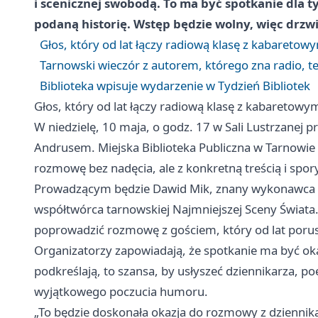
i scenicznej swobodą. To ma być spotkanie dla tyc
podaną historię. Wstęp będzie wolny, więc drzw
Głos, który od lat łączy radiową klasę z kabaretow
Tarnowski wieczór z autorem, którego zna radio, te
Biblioteka wpisuje wydarzenie w Tydzień Bibliotek
Głos, który od lat łączy radiową klasę z kabaretowy
W niedzielę, 10 maja, o godz. 17 w Sali Lustrzanej 
Andrusem. Miejska Biblioteka Publiczna w Tarnowie s
rozmowę bez nadęcia, ale z konkretną treścią i sp
Prowadzącym będzie Dawid Mik, znany wykonawca pio
współtwórca tarnowskiej Najmniejszej Sceny Świata. 
poprowadzić rozmowę z gościem, który od lat porusza
Organizatorzy zapowiadają, że spotkanie ma być oka
podkreślają, to szansa, by usłyszeć dziennikarza, p
wyjątkowego poczucia humoru.
„To będzie doskonała okazja do rozmowy z dziennik