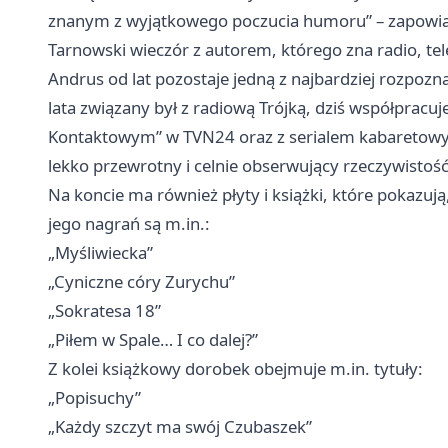
znanym z wyjątkowego poczucia humoru” – zapowiad
Tarnowski wieczór z autorem, którego zna radio, tele
Andrus od lat pozostaje jedną z najbardziej rozpozna
lata związany był z radiową Trójką, dziś współpracuj
Kontaktowym” w TVN24 oraz z serialem kabaretowym 
lekko przewrotny i celnie obserwujący rzeczywistość
Na koncie ma również płyty i książki, które pokazuj
jego nagrań są m.in.:
„Myśliwiecka”
„Cyniczne córy Zurychu”
„Sokratesa 18”
„Piłem w Spale… I co dalej?”
Z kolei książkowy dorobek obejmuje m.in. tytuły:
„Popisuchy”
„Każdy szczyt ma swój Czubaszek”