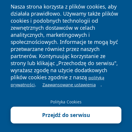
Nasza strona korzysta z plików cookies, aby
działała prawidłowo. Używamy także plików
cookies i podobnych technologii od
zewnętrznych dostawców w celach
analitycznych, marketingowych i
Copyright © 2026 wrotatarnowa.pl Wszystkie prawa
społecznościowych. Informacje te mogą być
zastrzeżone.
przetwarzane również przez naszych
partnerów. Kontynuując korzystanie ze
strony lub klikając „Przechodzę do serwisu",
Polityka
Polityka
News
Autorzy
wyrażasz zgodę na użycie dodatkowych
Prywatności
Cookies
plików cookies zgodnie z naszą
polityką
.
.
prywatności
Zaawansowane ustawienia
Polityka Cookies
Przejdź do serwisu