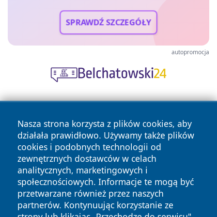
SPRAWDŹ SZCZEGÓŁY
autopromocja
Nasza strona korzysta z plików cookies, aby
działała prawidłowo. Używamy także plików
cookies i podobnych technologii od
zewnętrznych dostawców w celach
Copyright © 2026 wrotatarnowa.pl Wszystkie prawa
analitycznych, marketingowych i
zastrzeżone.
społecznościowych. Informacje te mogą być
przetwarzane również przez naszych
partnerów. Kontynuując korzystanie ze
Polityka
Polityka
News
Autorzy
strony lub klikając „Przechodzę do serwisu",