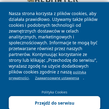
Nasza strona korzysta z plików cookies, aby
działała prawidłowo. Używamy także plików
cookies i podobnych technologii od
zewnętrznych dostawców w celach
analitycznych, marketingowych i
społecznościowych. Informacje te mogą być
przetwarzane również przez naszych
Copyright © 2026 wrotatarnowa.pl Wszystkie prawa
partnerów. Kontynuując korzystanie ze
zastrzeżone.
strony lub klikając „Przechodzę do serwisu",
wyrażasz zgodę na użycie dodatkowych
plików cookies zgodnie z naszą
polityką
Polityka
Polityka
.
.
News
Autorzy
prywatności
Zaawansowane ustawienia
Prywatności
Cookies
Polityka Cookies
Przejdź do serwisu