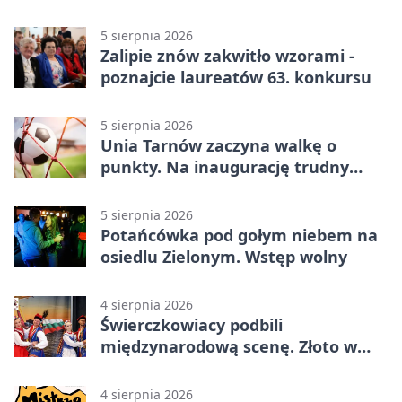
5 sierpnia 2026
Zalipie znów zakwitło wzorami -
poznajcie laureatów 63. konkursu
5 sierpnia 2026
Unia Tarnów zaczyna walkę o
punkty. Na inaugurację trudny
wyjazd do Muszyny
5 sierpnia 2026
Potańcówka pod gołym niebem na
osiedlu Zielonym. Wstęp wolny
4 sierpnia 2026
Świerczkowiacy podbili
międzynarodową scenę. Złoto w
Warnie
4 sierpnia 2026