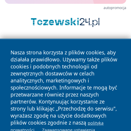
autopromocja
Nasza strona korzysta z plików cookies, aby
działała prawidłowo. Używamy także plików
cookies i podobnych technologii od
zewnętrznych dostawców w celach
Copyright © 2026 wrotatarnowa.pl Wszystkie prawa
analitycznych, marketingowych i
zastrzeżone.
społecznościowych. Informacje te mogą być
przetwarzane również przez naszych
partnerów. Kontynuując korzystanie ze
Polityka
Polityka
News
Autorzy
strony lub klikając „Przechodzę do serwisu",
Prywatności
Cookies
wyrażasz zgodę na użycie dodatkowych
plików cookies zgodnie z naszą
polityką
.
.
prywatności
Zaawansowane ustawienia