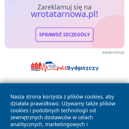
Zareklamuj się na
wrotatarnowa.pl!
SPRAWDŹ SZCZEGÓŁY
autopromocja
Nasza strona korzysta z plików cookies, aby
działała prawidłowo. Używamy także plików
cookies i podobnych technologii od
zewnętrznych dostawców w celach
Copyright © 2026 wrotatarnowa.pl Wszystkie prawa
analitycznych, marketingowych i
zastrzeżone.