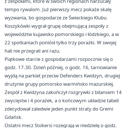
z zespołami, które w swoich regionach narzucały
tempo rywalom. Już pierwszy mecz pokaże skalę
wyzwania, bo gospodarze ze Świeckiego Klubu
Koszykówki wygrał grupę obejmującą zespoły z
województw kujawsko pomorskiego i łódzkiego, a w
22 spotkaniach poniósł tylko trzy porażki. W swojej
hali nie przegrali ani razu.
Piątkowe starcie z gospodarzami rozpocznie się o
godz. 17.30. Dzień później, o godz. 16, tarnowianie
wyjdą na parkiet przeciw Defenders Kwidzyn, drugiej
drużynie grupy pomorsko warmińsko mazurskiej.
Zespół z Kwidzyna zakończył rozgrywki z bilansem 14
zwycięstw i 4 porażek, a o końcowym układzie tabeli
zdecydował zaledwie jeden punkt straty do Gremi
Gdańsk
.
Ostatni mecz Stokersi rozegrają w niedzielę o godz.