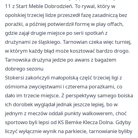
11 z Start Meble Dobrodzień. To rywal, który w
opolskiej trzeciej lidze przeszedł fazę zasadniczą bez
porażki, a później potwierdził formę w play offach,
gdzie zajął drugie miejsce po serii spotkań z
drużynami ze śląskiego. Tarnowian czeka więc turniej,
w którym każdy błąd może kosztować bardzo drogo.
Tarnowska drużyna jedzie po awans z bagażem
dobrego sezonu
Stokersi zakończyli małopolską część trzeciej ligi z
ośmioma zwycięstwami i czterema porażkami, co
dało im trzecie miejsce. Z perspektywy samego boiska
ich dorobek wyglądał jednak jeszcze lepiej, bo w
jednym z meczów oddali punkty walkowerem, choć
sportowo byli lepsi od KS Bemke Klecza Dolna. Gdyby
liczyć wyłącznie wynik na parkiecie, tarnowianie byliby