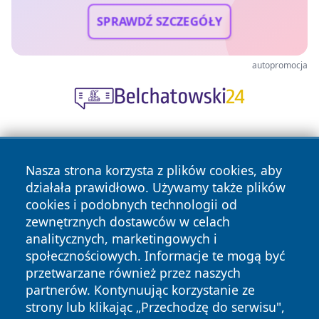
SPRAWDŹ SZCZEGÓŁY
autopromocja
Nasza strona korzysta z plików cookies, aby
działała prawidłowo. Używamy także plików
cookies i podobnych technologii od
zewnętrznych dostawców w celach
Copyright © 2026 wrotatarnowa.pl Wszystkie prawa
analitycznych, marketingowych i
zastrzeżone.
społecznościowych. Informacje te mogą być
przetwarzane również przez naszych
partnerów. Kontynuując korzystanie ze
Polityka
Polityka
News
Autorzy
strony lub klikając „Przechodzę do serwisu",
Prywatności
Cookies