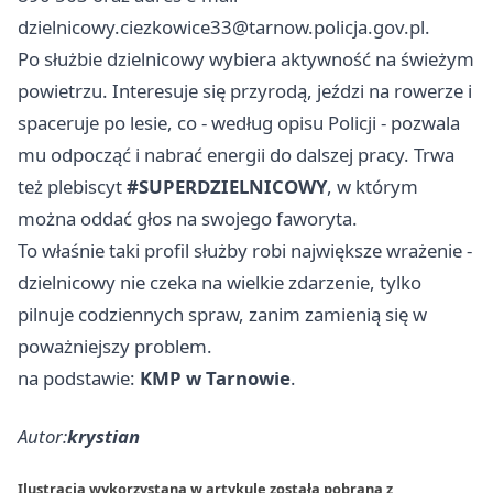
dzielnicowy.ciezkowice33@tarnow.policja.gov.pl
.
Po służbie dzielnicowy wybiera aktywność na świeżym
powietrzu. Interesuje się przyrodą, jeździ na rowerze i
spaceruje po lesie, co - według opisu Policji - pozwala
mu odpocząć i nabrać energii do dalszej pracy. Trwa
też plebiscyt
#SUPERDZIELNICOWY
, w którym
można oddać głos na swojego faworyta.
To właśnie taki profil służby robi największe wrażenie -
dzielnicowy nie czeka na wielkie zdarzenie, tylko
pilnuje codziennych spraw, zanim zamienią się w
poważniejszy problem.
na podstawie:
KMP w Tarnowie
.
Autor:
krystian
Ilustracja wykorzystana w artykule została pobrana z