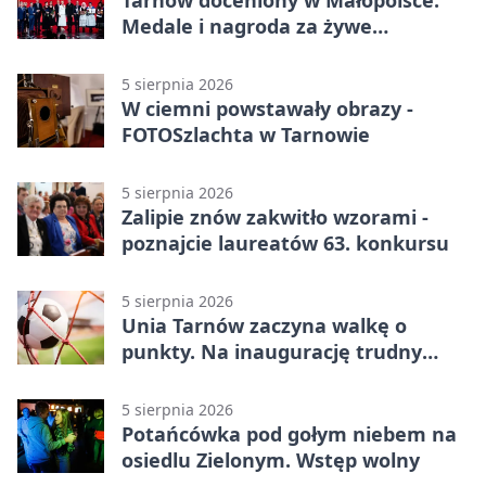
Tarnów doceniony w Małopolsce.
Medale i nagroda za żywe
dziedzictwo
5 sierpnia 2026
W ciemni powstawały obrazy -
FOTOSzlachta w Tarnowie
5 sierpnia 2026
Zalipie znów zakwitło wzorami -
poznajcie laureatów 63. konkursu
5 sierpnia 2026
Unia Tarnów zaczyna walkę o
punkty. Na inaugurację trudny
wyjazd do Muszyny
5 sierpnia 2026
Potańcówka pod gołym niebem na
osiedlu Zielonym. Wstęp wolny