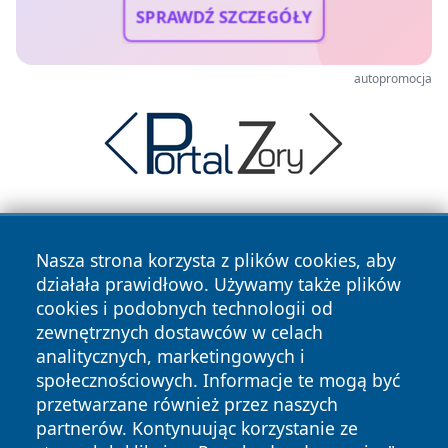
SPRAWDŹ SZCZEGÓŁY
autopromocja
Nasza strona korzysta z plików cookies, aby
działała prawidłowo. Używamy także plików
cookies i podobnych technologii od
zewnętrznych dostawców w celach
Copyright © 2026 wrotatarnowa.pl Wszystkie prawa
analitycznych, marketingowych i
zastrzeżone.
społecznościowych. Informacje te mogą być
przetwarzane również przez naszych
partnerów. Kontynuując korzystanie ze
Polityka
Polityka
News
Autorzy