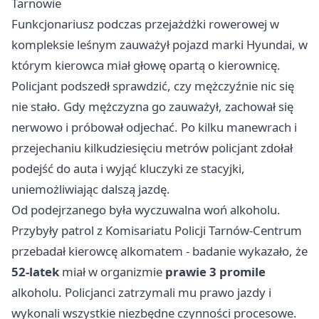
Tarnowie
Funkcjonariusz podczas przejażdżki rowerowej w
kompleksie leśnym zauważył pojazd marki Hyundai, w
którym kierowca miał głowę opartą o kierownicę.
Policjant podszedł sprawdzić, czy mężczyźnie nic się
nie stało. Gdy mężczyzna go zauważył, zachował się
nerwowo i próbował odjechać. Po kilku manewrach i
przejechaniu kilkudziesięciu metrów policjant zdołał
podejść do auta i wyjąć kluczyki ze stacyjki,
uniemożliwiając dalszą jazdę.
Od podejrzanego była wyczuwalna woń alkoholu.
Przybyły patrol z Komisariatu Policji Tarnów-Centrum
przebadał kierowcę alkomatem - badanie wykazało, że
52-latek
miał w organizmie
prawie 3 promile
alkoholu. Policjanci zatrzymali mu prawo jazdy i
wykonali wszystkie niezbędne czynności procesowe.