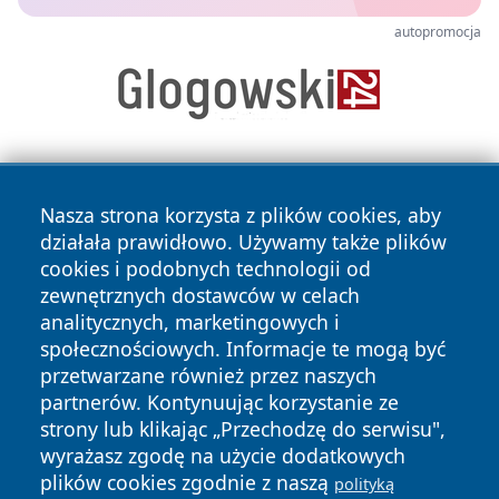
autopromocja
Nasza strona korzysta z plików cookies, aby
działała prawidłowo. Używamy także plików
cookies i podobnych technologii od
zewnętrznych dostawców w celach
Copyright © 2026 wrotatarnowa.pl Wszystkie prawa
analitycznych, marketingowych i
zastrzeżone.
społecznościowych. Informacje te mogą być
przetwarzane również przez naszych
partnerów. Kontynuując korzystanie ze
Polityka
Polityka
News
Autorzy
strony lub klikając „Przechodzę do serwisu",
Prywatności
Cookies
wyrażasz zgodę na użycie dodatkowych
plików cookies zgodnie z naszą
polityką