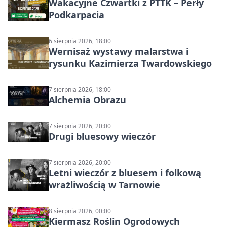
Wakacyjne Czwartki z PTTK – Perły
Podkarpacia
6 sierpnia 2026, 18:00
Wernisaż wystawy malarstwa i
rysunku Kazimierza Twardowskiego
7 sierpnia 2026, 18:00
Alchemia Obrazu
7 sierpnia 2026, 20:00
Drugi bluesowy wieczór
7 sierpnia 2026, 20:00
Letni wieczór z bluesem i folkową
wrażliwością w Tarnowie
8 sierpnia 2026, 00:00
Kiermasz Roślin Ogrodowych