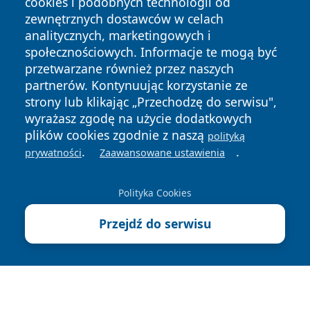
cookies i podobnych technologii od
zewnętrznych dostawców w celach
analitycznych, marketingowych i
społecznościowych. Informacje te mogą być
przetwarzane również przez naszych
Copyright © 2026 wrotatarnowa.pl Wszystkie prawa
partnerów. Kontynuując korzystanie ze
zastrzeżone.
strony lub klikając „Przechodzę do serwisu",
wyrażasz zgodę na użycie dodatkowych
plików cookies zgodnie z naszą
polityką
Polityka
Polityka
.
.
News
Autorzy
prywatności
Zaawansowane ustawienia
Prywatności
Cookies
Polityka Cookies
Przejdź do serwisu