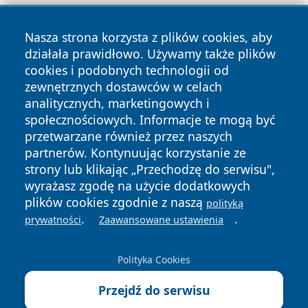
Nasza strona korzysta z plików cookies, aby
działała prawidłowo. Używamy także plików
cookies i podobnych technologii od
zewnętrznych dostawców w celach
Copyright © 2026 wrotatarnowa.pl Wszystkie prawa
analitycznych, marketingowych i
zastrzeżone.
społecznościowych. Informacje te mogą być
przetwarzane również przez naszych
partnerów. Kontynuując korzystanie ze
Polityka
Polityka
News
Autorzy
strony lub klikając „Przechodzę do serwisu",
Prywatności
Cookies
wyrażasz zgodę na użycie dodatkowych
plików cookies zgodnie z naszą
polityką
.
.
prywatności
Zaawansowane ustawienia
Polityka Cookies
Przejdź do serwisu