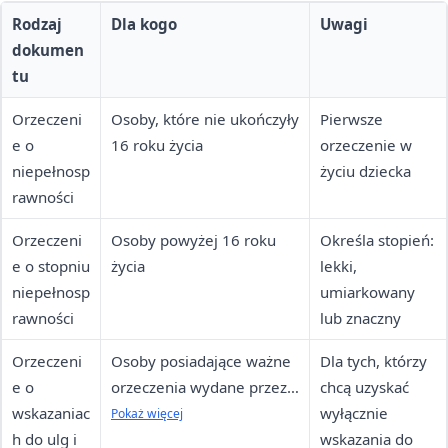
Rodzaj
Dla kogo
Uwagi
dokumen
tu
Orzeczeni
Osoby, które nie ukończyły
Pierwsze
e o
16 roku życia
orzeczenie w
niepełnosp
życiu dziecka
rawności
Orzeczeni
Osoby powyżej 16 roku
Określa stopień:
e o stopniu
życia
lekki,
niepełnosp
umiarkowany
rawności
lub znaczny
Orzeczeni
Osoby posiadające ważne
Dla tych, którzy
e o
orzeczenia wydane przez
chcą uzyskać
wskazaniac
inne organy orzekające
wyłącznie
Pokaż więcej
h do ulg i
wskazania do