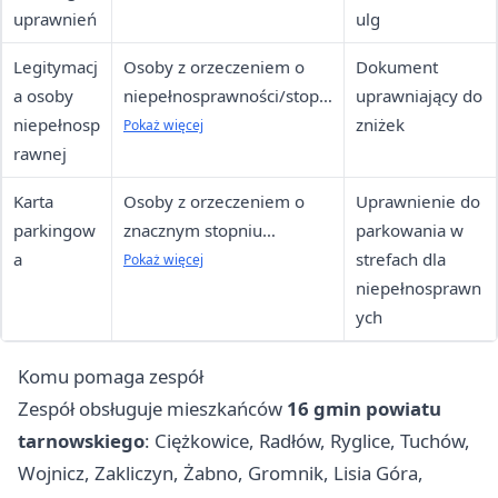
uprawnień
ulg
Legitymacj
Osoby z orzeczeniem o
Dokument
a osoby
niepełnosprawności/stopn
uprawniający do
niepełnosp
iu niepełnosprawności
zniżek
Pokaż więcej
rawnej
Karta
Osoby z orzeczeniem o
Uprawnienie do
parkingow
znacznym stopniu
parkowania w
a
niepełnosprawności lub z
strefach dla
Pokaż więcej
niepełnosprawnością
niepełnosprawn
ruchową
ych
Komu pomaga zespół
Zespół obsługuje mieszkańców
16 gmin powiatu
tarnowskiego
: Ciężkowice, Radłów, Ryglice, Tuchów,
Wojnicz, Zakliczyn, Żabno, Gromnik, Lisia Góra,