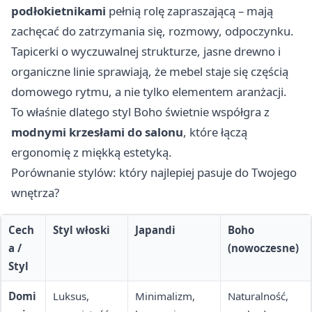
podłokietnikami
pełnią rolę zapraszającą – mają
zachęcać do zatrzymania się, rozmowy, odpoczynku.
Tapicerki o wyczuwalnej strukturze, jasne drewno i
organiczne linie sprawiają, że mebel staje się częścią
domowego rytmu, a nie tylko elementem aranżacji.
To właśnie dlatego styl Boho świetnie współgra z
modnymi krzesłami do salonu
, które łączą
ergonomię z miękką estetyką.
Porównanie stylów: który najlepiej pasuje do Twojego
wnętrza?
Cech
Styl włoski
Japandi
Boho
a /
(nowoczesne)
Styl
Domi
Luksus,
Minimalizm,
Naturalność,