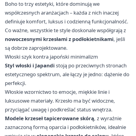
Boho to trzy estetyki, które dominują we
współczesnych aranżacjach – każda z nich inaczej
definiuje komfort, luksus i codzienną funkcjonalność.
Co ważne, wszystkie te style doskonale współgrają z
nowoczesnymi krzesłami z podłokietnikami
, jeśli
są dobrze zaprojektowane.
Włoski szyk kontra japoński minimalizm
Styl włoski i Japandi
stoją po przeciwnych stronach
estetycznego spektrum, ale łączy je jedno: dążenie do
perfekcji.
Włoskie wzornictwo to emocje, miękkie linie i
luksusowe materiały. Krzesło ma być widoczne,
przyciągać uwagę i podkreślać status wnętrza.
Modele krzeseł tapicerowane skórą
, z wyraźnie
zaznaczoną formą oparcia i podłokietników, idealnie
wpisują się w
eleganckie krzesła do salonu
, które