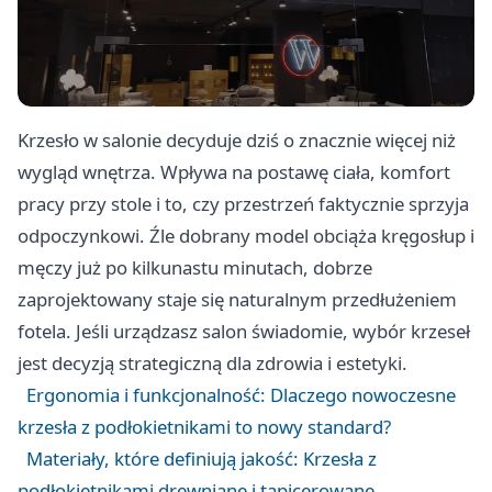
Krzesło w salonie decyduje dziś o znacznie więcej niż
wygląd wnętrza. Wpływa na postawę ciała, komfort
pracy przy stole i to, czy przestrzeń faktycznie sprzyja
odpoczynkowi. Źle dobrany model obciąża kręgosłup i
męczy już po kilkunastu minutach, dobrze
zaprojektowany staje się naturalnym przedłużeniem
fotela. Jeśli urządzasz salon świadomie, wybór krzeseł
jest decyzją strategiczną dla zdrowia i estetyki.
Ergonomia i funkcjonalność: Dlaczego nowoczesne
krzesła z podłokietnikami to nowy standard?
Materiały, które definiują jakość: Krzesła z
podłokietnikami drewniane i tapicerowane