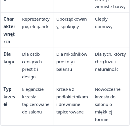
ziemiste barwy
Char
Reprezentacy
Uporządkowan
Ciepły,
akter
jny, elegancki
y, spokojny
domowy
wnęt
rza
Dla
Dla osób
Dla miłośników
Dla tych, którzy
kogo
ceniących
prostoty i
chcą luzu i
prestiż i
balansu
naturalności
design
Typ
Eleganckie
Krzesła z
Nowoczesne
krzes
krzesła
podłokietnikam
krzesła do
eł
tapicerowane
i drewniane
salonu o
do salonu
tapicerowane
miękkiej
formie