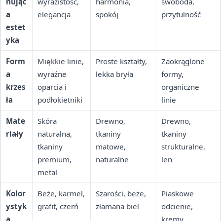
nując
wyrazistość,
harmonia,
swoboda,
a
elegancja
spokój
przytulność
estet
yka
Form
Miękkie linie,
Proste kształty,
Zaokrąglone
a
wyraźne
lekka bryła
formy,
krzes
oparcia i
organiczne
ła
podłokietniki
linie
Mate
Skóra
Drewno,
Drewno,
riały
naturalna,
tkaniny
tkaniny
tkaniny
matowe,
strukturalne,
premium,
naturalne
len
metal
Kolor
Beże, karmel,
Szarości, beże,
Piaskowe
ystyk
grafit, czerń
złamana biel
odcienie,
a
kremy,