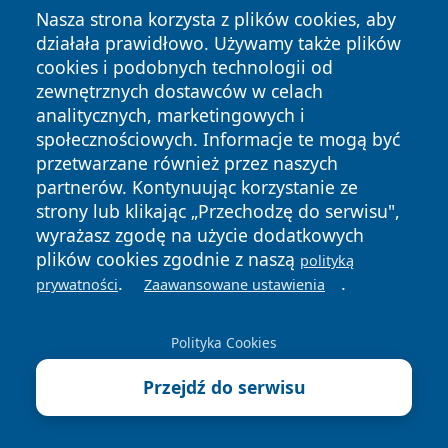
ogrodowych w Tarnowie 2026
Nasza strona korzysta z plików cookies, aby
działała prawidłowo. Używamy także plików
cookies i podobnych technologii od
Kolejne wydarzenia
zewnętrznych dostawców w celach
analitycznych, marketingowych i
Ostatnie Artykuły
społecznościowych. Informacje te mogą być
przetwarzane również przez naszych
7 sierpnia 2026
partnerów. Kontynuując korzystanie ze
Na jubileuszową Talię bilety wciąż
strony lub klikając „Przechodzę do serwisu",
są dostępne. Finał wyprzedał się w
wyrażasz zgodę na użycie dodatkowych
kilkanaście minut
plików cookies zgodnie z naszą
polityką
7 sierpnia 2026
.
.
prywatności
Zaawansowane ustawienia
Rodzinna niedziela przy stawie.
Zielona przygoda w Parku
Piaskówka
Polityka Cookies
7 sierpnia 2026
Przejdź do serwisu
TS Iskra II Tarnów poznała rywalki
w Małopolskim Pucharze Polski