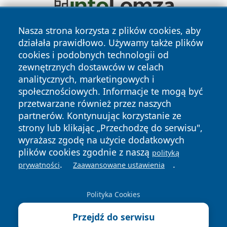
Nasza strona korzysta z plików cookies, aby
działała prawidłowo. Używamy także plików
cookies i podobnych technologii od
zewnętrznych dostawców w celach
analitycznych, marketingowych i
społecznościowych. Informacje te mogą być
Copyright © 2026 wrotatarnowa.pl Wszystkie prawa
przetwarzane również przez naszych
zastrzeżone.
partnerów. Kontynuując korzystanie ze
strony lub klikając „Przechodzę do serwisu",
wyrażasz zgodę na użycie dodatkowych
Polityka
Polityka
News
Autorzy
plików cookies zgodnie z naszą
polityką
Prywatności
Cookies
.
.
prywatności
Zaawansowane ustawienia
Polityka Cookies
Przejdź do serwisu