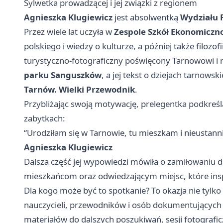
Sylwetka prowadzącej i jej związki z regionem
Agnieszka Klugiewicz
jest absolwentką
Wydziału F
Przez wiele lat uczyła w
Zespole Szkół Ekonomiczn
polskiego i wiedzy o kulturze, a później także filozo
turystyczno‑fotograficzny poświęcony Tarnowowi i r
parku Sanguszków
, a jej tekst o dziejach tarnows
Tarnów. Wielki Przewodnik
.
Przybliżając swoją motywację, prelegentka podkreśla,
zabytkach:
“Urodziłam się w Tarnowie, tu mieszkam i nieustann
Agnieszka Klugiewicz
Dalsza część jej wypowiedzi mówiła o zamiłowaniu d
mieszkańcom oraz odwiedzającym miejsc, które insp
Dla kogo może być to spotkanie? To okazja nie tylko 
nauczycieli, przewodników i osób dokumentujących 
materiałów do dalszych poszukiwań, sesji fotografi