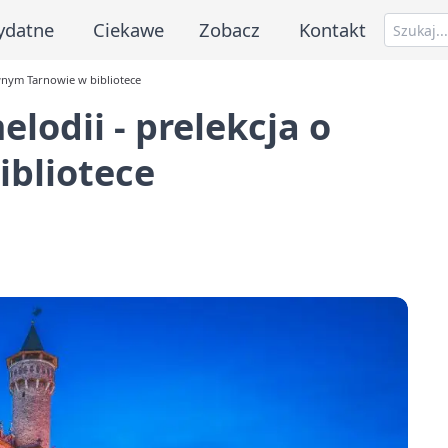
ydatne
Ciekawe
Zobacz
Kontakt
wnym Tarnowie w bibliotece
lodii - prelekcja o
bliotece