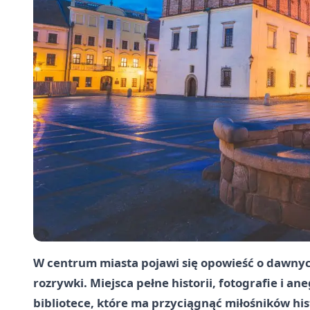
W centrum miasta pojawi się opowieść o dawny
rozrywki. Miejsca pełne historii, fotografie i a
bibliotece, które ma przyciągnąć miłośników his