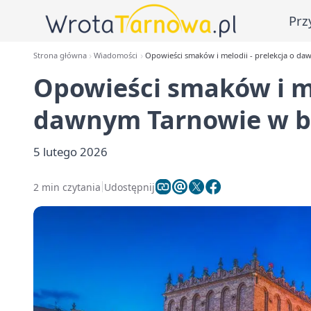
Prz
Strona główna
Wiadomości
Opowieści smaków i melodii - prelekcja o da
Opowieści smaków i me
dawnym Tarnowie w bi
5 lutego 2026
2 min czytania
Udostępnij