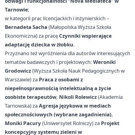
odwagi i funkcjonalności “Nova Mediateca” w
Tarnowie
;
w kategorii prac licencjackich i inżynierskich –
Bernadeta Sacha
(Małopolska Wyższa Szkoła
Ekonomiczna) za pracę
Czynniki wspierające
adaptację dziecka w żłobku
.
Przyznano też wyróżnienia dla autorów interesujących
tematów badawczych i projektowych:
Weroniki
Grodowicz
(Wyższa Szkoła Nauk Pedagogicznych w
Warszawie) za
Praca z osobami z
niepełnosprawnością intelektualną a życie
osobiste terapeutów
,
Nikoli Rolewicz
(Akademia
Tarnowska) za
Agresja językowa w mediach
społecznościowych (wybrane zagadnienia)
,
Moniki Pacury
(Uniwersytet Rolniczy) za
Projekt
koncepcyjny systemu zieleni w