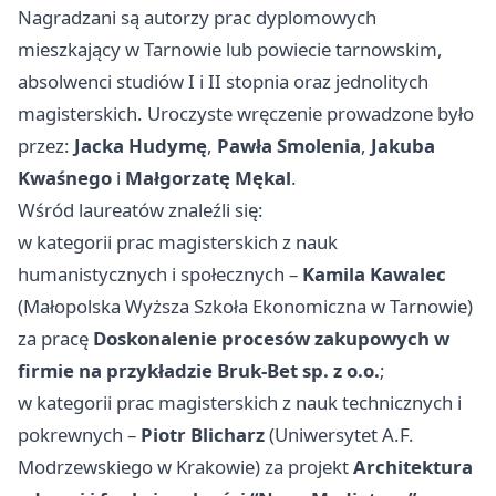
Nagradzani są autorzy prac dyplomowych
mieszkający w Tarnowie lub powiecie tarnowskim,
absolwenci studiów I i II stopnia oraz jednolitych
magisterskich. Uroczyste wręczenie prowadzone było
przez:
Jacka Hudymę
,
Pawła Smolenia
,
Jakuba
Kwaśnego
i
Małgorzatę Mękal
.
Wśród laureatów znaleźli się:
w kategorii prac magisterskich z nauk
humanistycznych i społecznych –
Kamila Kawalec
(Małopolska Wyższa Szkoła Ekonomiczna w Tarnowie)
za pracę
Doskonalenie procesów zakupowych w
firmie na przykładzie Bruk‑Bet sp. z o.o.
;
w kategorii prac magisterskich z nauk technicznych i
pokrewnych –
Piotr Blicharz
(Uniwersytet A.F.
Modrzewskiego w Krakowie) za projekt
Architektura