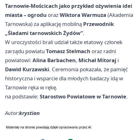
Tarnowie‑Mościcach jako przykład ożywienia idei
miasta – ogrodu
oraz
Wiktora Warmuza
(Akademia
Tarnowska) za aplikację mobilną
Przewodnik
„Śladami tarnowskich Żydów”
.
W uroczystości brali udział także etatowy członek
zarządu powiatu
Tomasz Stelmach
oraz radni
powiatowi:
Alina Barbachen
,
Michał Mitoraj
i
Dawid Kurzawski
. Ceremonia pokazała, że pamięć
historyczna i wsparcie dla młodych badaczy idą w
Tarnowie ręka w rękę.
na podstawie:
Starostwo Powiatowe w Tarnowie
.
Autor:
krystian