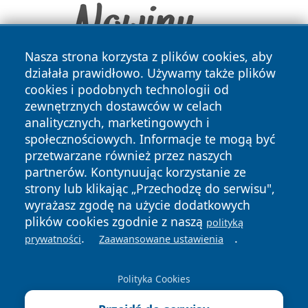
Nasza strona korzysta z plików cookies, aby
działała prawidłowo. Używamy także plików
cookies i podobnych technologii od
zewnętrznych dostawców w celach
analitycznych, marketingowych i
społecznościowych. Informacje te mogą być
przetwarzane również przez naszych
Copyright © 2026 wrotatarnowa.pl Wszystkie prawa
partnerów. Kontynuując korzystanie ze
zastrzeżone.
strony lub klikając „Przechodzę do serwisu",
wyrażasz zgodę na użycie dodatkowych
plików cookies zgodnie z naszą
polityką
Polityka
Polityka
.
.
News
Autorzy
prywatności
Zaawansowane ustawienia
Prywatności
Cookies
Polityka Cookies