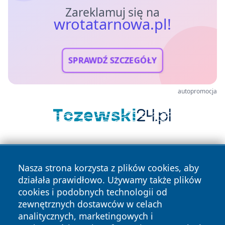
Zareklamuj się na
wrotatarnowa.pl!
SPRAWDŹ SZCZEGÓŁY
autopromocja
Nasza strona korzysta z plików cookies, aby
działała prawidłowo. Używamy także plików
cookies i podobnych technologii od
zewnętrznych dostawców w celach
Copyright © 2026 wrotatarnowa.pl Wszystkie prawa
analitycznych, marketingowych i
zastrzeżone.