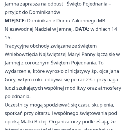
Jamna zaprasza na odpust i Święto Pojednania –
przyjdź do Dominikanów
MIEJSCE:
Dominikanie Domu Zakonnego MB
Niezawodnej Nadziei w Jamnej.
DATA:
w dniach 14 i
15.
Tradycyjne obchody związane ze świętem
Wniebowzięcia Najświętszej Maryi Panny łączą się w
Jamnej z corocznym Świętem Pojednania. To
wydarzenie, które wyrosło z inicjatywy śp. ojca Jana
Góry, w tym roku odbywa się po raz 23. i przyciąga
ludzi szukających wspólnej modlitwy oraz atmosfery
pojednania.
Uczestnicy mogą spodziewać się czasu skupienia,
spotkań przy ołtarzu i wspólnego świętowania pod
opieką Matki Bożej. Organizatorzy podkreślają, że
intencją uroczystości jest prośba o „dar pokoju w