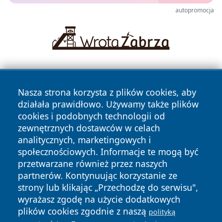
autopromocja
Nasza strona korzysta z plików cookies, aby
działała prawidłowo. Używamy także plików
cookies i podobnych technologii od
zewnętrznych dostawców w celach
Copyright © 2026 wrotatarnowa.pl Wszystkie prawa
analitycznych, marketingowych i
zastrzeżone.
społecznościowych. Informacje te mogą być
przetwarzane również przez naszych
partnerów. Kontynuując korzystanie ze
Polityka
Polityka
News
Autorzy
strony lub klikając „Przechodzę do serwisu",
Prywatności
Cookies
wyrażasz zgodę na użycie dodatkowych
plików cookies zgodnie z naszą
polityką