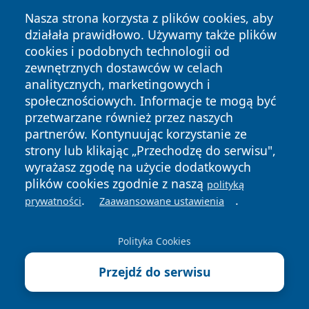
Nasza strona korzysta z plików cookies, aby
działała prawidłowo. Używamy także plików
cookies i podobnych technologii od
zewnętrznych dostawców w celach
Copyright © 2026 wrotatarnowa.pl Wszystkie prawa
analitycznych, marketingowych i
zastrzeżone.
społecznościowych. Informacje te mogą być
przetwarzane również przez naszych
partnerów. Kontynuując korzystanie ze
Polityka
Polityka
News
Autorzy
strony lub klikając „Przechodzę do serwisu",
Prywatności
Cookies
wyrażasz zgodę na użycie dodatkowych
plików cookies zgodnie z naszą
polityką
.
.
prywatności
Zaawansowane ustawienia
Polityka Cookies
Przejdź do serwisu