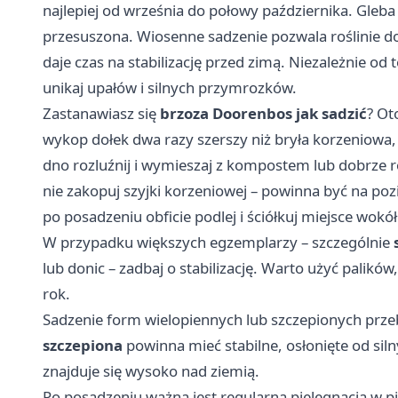
najlepiej od września do połowy października. Gleba p
przesuszona. Wiosenne sadzenie pozwala roślinie do
daje czas na stabilizację przed zimą. Niezależnie od
unikaj upałów i silnych przymrozków.
Zastanawiasz się
brzoza Doorenbos jak sadzić
? Ot
wykop dołek dwa razy szerszy niż bryła korzeniowa,
dno rozluźnij i wymieszaj z kompostem lub dobrze
nie zakopuj szyjki korzeniowej – powinna być na po
po posadzeniu obficie podlej i ściółkuj miejsce wok
W przypadku większych egzemplarzy – szczególnie
lub donic – zadbaj o stabilizację. Warto użyć palikó
rok.
Sadzenie form wielopiennych lub szczepionych przeb
szczepiona
powinna mieć stabilne, osłonięte od siln
znajduje się wysoko nad ziemią.
Po posadzeniu ważna jest regularna pielęgnacja w p