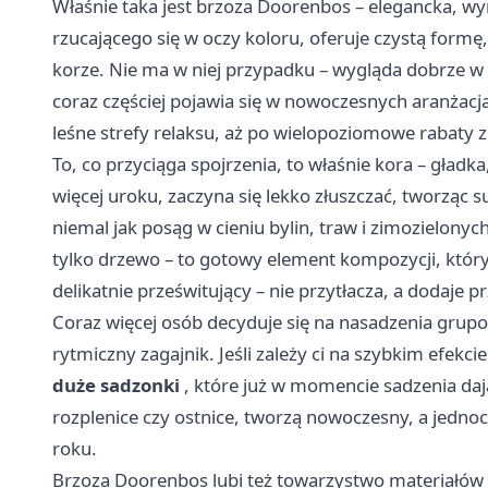
Właśnie taka jest brzoza Doorenbos – elegancka, wy
rzucającego się w oczy koloru, oferuje czystą formę, 
korze. Nie ma w niej przypadku – wygląda dobrze w p
coraz częściej pojawia się w nowoczesnych aranżacj
leśne strefy relaksu, aż po wielopoziomowe rabaty 
To, co przyciąga spojrzenia, to właśnie kora – gładka
więcej uroku, zaczyna się lekko złuszczać, tworząc s
niemal jak posąg w cieniu bylin, traw i zimozielony
tylko drzewo – to gotowy element kompozycji, który n
delikatnie prześwitujący – nie przytłacza, a dodaje pr
Coraz więcej osób decyduje się na nasadzenia grupow
rytmiczny zagajnik. Jeśli zależy ci na szybkim efek
duże sadzonki
, które już w momencie sadzenia daj
rozplenice czy ostnice, tworzą nowoczesny, a jednocz
roku.
Brzoza Doorenbos lubi też towarzystwo materiałów n