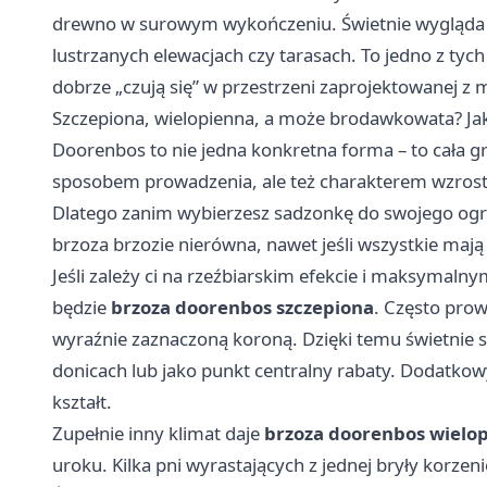
drewno w surowym wykończeniu. Świetnie wygląda 
lustrzanych elewacjach czy tarasach. To jedno z tych
dobrze „czują się” w przestrzeni zaprojektowanej z m
Szczepiona, wielopienna, a może brodawkowata? J
Doorenbos to nie jedna konkretna forma – to cała gr
sposobem prowadzenia, ale też charakterem wzrost
Dlatego zanim wybierzesz sadzonkę do swojego ogro
brzoza brzozie nierówna, nawet jeśli wszystkie mają 
Jeśli zależy ci na rzeźbiarskim efekcie i maksym
będzie
brzoza doorenbos szczepiona
. Często prow
wyraźnie zaznaczoną koroną. Dzięki temu świetnie s
donicach lub jako punkt centralny rabaty. Dodatkow
kształt.
Zupełnie inny klimat daje
brzoza doorenbos wielo
uroku. Kilka pni wyrastających z jednej bryły korz