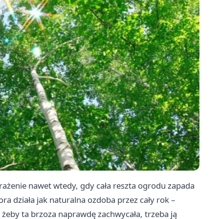
rażenie nawet wtedy, gdy cała reszta ogrodu zapada
ra działa jak naturalna ozdoba przez cały rok –
e żeby ta brzoza naprawdę zachwycała, trzeba ją