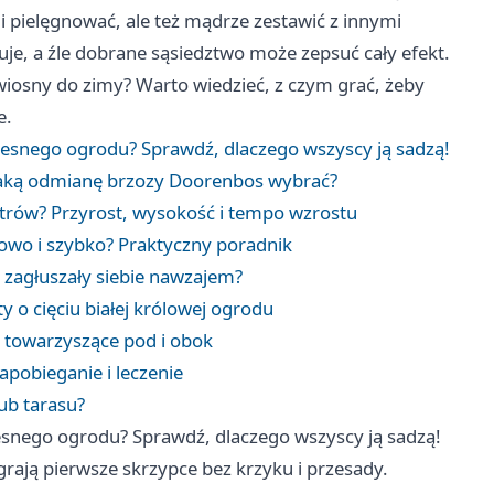
i pielęgnować, ale też mądrze zestawić z innymi
uje, a źle dobrane sąsiedztwo może zepsuć cały efekt.
wiosny do zimy? Warto wiedzieć, z czym grać, żeby
e.
esnego ogrodu? Sprawdź, dlaczego wszyscy ją sadzą!
Jaką odmianę brzozy Doorenbos wybrać?
etrów? Przyrost, wysokość i tempo wzrostu
rowo i szybko? Praktyczny poradnik
e zagłuszały siebie nawzajem?
y o cięciu białej królowej ogrodu
y towarzyszące pod i obok
pobieganie i leczenie
ub tarasu?
snego ogrodu? Sprawdź, dlaczego wszyscy ją sadzą!
rają pierwsze skrzypce bez krzyku i przesady.