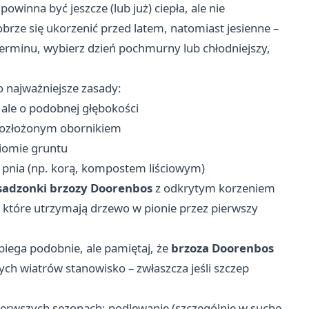
owinna być jeszcze (lub już) ciepła, ale nie
brze się ukorzenić przed latem, natomiast jesienne –
 terminu, wybierz dzień pochmurny lub chłodniejszy,
o najważniejsze zasady:
 ale o podobnej głębokości
 rozłożonym obornikiem
ziomie gruntu
ół pnia (np. korą, kompostem liściowym)
sadzonki brzozy Doorenbos
z odkrytym korzeniem
w, które utrzymają drzewo w pionie przez pierwszy
iega podobnie, ale pamiętaj, że
brzoza Doorenbos
ych wiatrów stanowisko – zwłaszcza jeśli szczep
ierwszych sezonach: podlewanie (szczególnie w suche