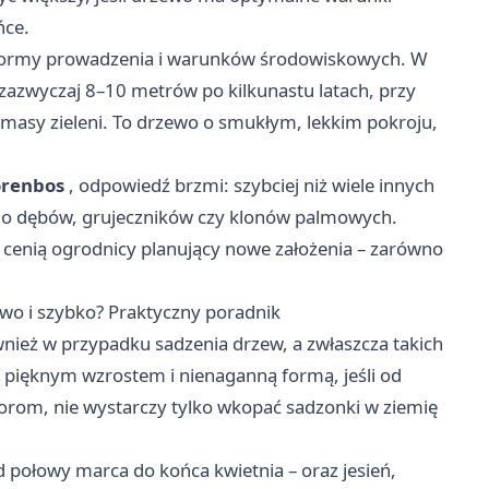
ńce.
formy prowadzenia i warunków środowiskowych. W
 zazwyczaj 8–10 metrów po kilkunastu latach, przy
j masy zieleni. To drzewo o smukłym, lekkim pokroju,
orenbos
, odpowiedź brzmi: szybciej niż wiele innych
do dębów, grujeczników czy klonów palmowych.
o cenią ogrodnicy planujący nowe założenia – zarówno
owo i szybko? Praktyczny poradnik
wnież w przypadku sadzenia drzew, a zwłaszcza takich
ę pięknym wzrostem i nienaganną formą, jeśli od
orom, nie wystarczy tylko wkopać sadzonki w ziemię
połowy marca do końca kwietnia – oraz jesień,