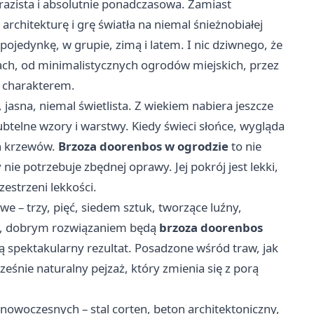
razista i absolutnie ponadczasowa. Zamiast
architekturę i grę światła na niemal śnieżnobiałej
ojedynkę, w grupie, zimą i latem. I nic dziwnego, że
ach, od minimalistycznych ogrodów miejskich, przez
z charakterem.
, jasna, niemal świetlista. Z wiekiem nabiera jeszcze
ubtelne wzory i warstwy. Kiedy świeci słońce, wygląda
ch krzewów.
Brzoza doorenbos w ogrodzie
to nie
ie potrzebuje zbędnej oprawy. Jej pokrój jest lekki,
zestrzeni lekkości.
e – trzy, pięć, siedem sztuk, tworzące luźny,
cie, dobrym rozwiązaniem będą
brzoza doorenbos
ą spektakularny rezultat. Posadzone wśród traw, jak
eśnie naturalny pejzaż, który zmienia się z porą
owoczesnych – stal corten, beton architektoniczny,