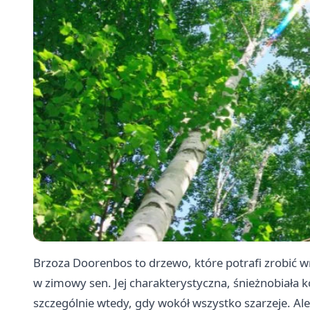
Brzoza Doorenbos to drzewo, które potrafi zrobić w
w zimowy sen. Jej charakterystyczna, śnieżnobiała ko
szczególnie wtedy, gdy wokół wszystko szarzeje. Al