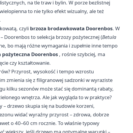
ycznych, na tle traw i bylin. W porze bezlistnej
elopienna to nie tylko efekt wizualny, ale też
.
kowatą, czyli
brzoza brodawkowata Doorenbos
. W
 – Doorenbos to selekcja brzozy pożytecznej (
Betula
żne, bo mają różne wymagania i zupełnie inne tempo
a pożyteczna Doorenbos
, rośnie szybciej, ma
ięcie czy kształtowanie.
trów? Przyrost, wysokość i tempo wzrostu
 zmienia się z filigranowej sadzonki w wyraziste
ągu kilku sezonów może stać się dominantą rabaty,
ielonego wnętrza. Ale jak wygląda to w praktyce?
 – drzewo skupia się na budowie korzeni,
go sezonu widać wyraźny przyrost – zdrowa, dobrze
wet o 40–60 cm rocznie. To właśnie typowy
yć większy, jeśli drzewo ma optymalne warunki –