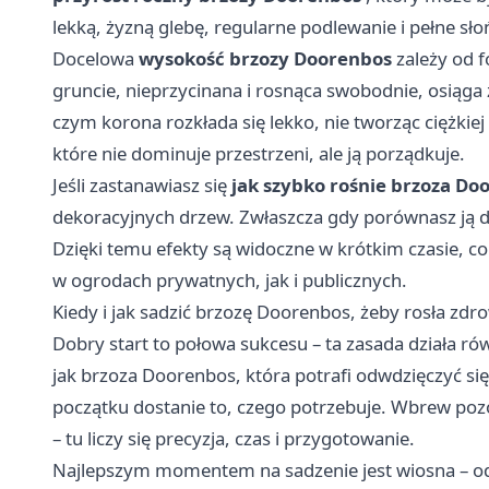
lekką, żyzną glebę, regularne podlewanie i pełne sło
Docelowa
wysokość brzozy Doorenbos
zależy od 
gruncie, nieprzycinana i rosnąca swobodnie, osiąga
czym korona rozkłada się lekko, nie tworząc ciężkie
które nie dominuje przestrzeni, ale ją porządkuje.
Jeśli zastanawiasz się
jak szybko rośnie brzoza Do
dekoracyjnych drzew. Zwłaszcza gdy porównasz ją 
Dzięki temu efekty są widoczne w krótkim czasie, c
w ogrodach prywatnych, jak i publicznych.
Kiedy i jak sadzić brzozę Doorenbos, żeby rosła zdr
Dobry start to połowa sukcesu – ta zasada działa ró
jak brzoza Doorenbos, która potrafi odwdzięczyć si
początku dostanie to, czego potrzebuje. Wbrew poz
– tu liczy się precyzja, czas i przygotowanie.
Najlepszym momentem na sadzenie jest wiosna – od 