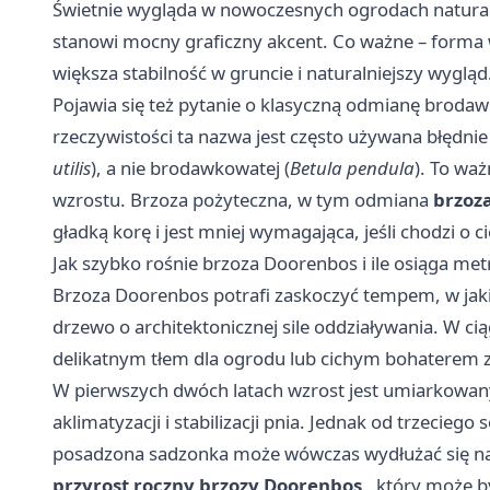
Świetnie wygląda w nowoczesnych ogrodach naturalist
stanowi mocny graficzny akcent. Co ważne – forma wi
większa stabilność w gruncie i naturalniejszy wygląd
Pojawia się też pytanie o klasyczną odmianę brodaw
rzeczywistości ta nazwa jest często używana błędnie
utilis
), a nie brodawkowatej (
Betula pendula
). To wa
wzrostu. Brzoza pożyteczna, w tym odmiana
brzoz
gładką korę i jest mniej wymagająca, jeśli chodzi o c
Jak szybko rośnie brzoza Doorenbos i ile osiąga me
Brzoza Doorenbos potrafi zaskoczyć tempem, w jakim
drzewo o architektonicznej sile oddziaływania. W ci
delikatnym tłem dla ogrodu lub cichym bohaterem z
W pierwszych dwóch latach wzrost jest umiarkowany
aklimatyzacji i stabilizacji pnia. Jednak od trzecie
posadzona sadzonka może wówczas wydłużać się na
przyrost
roczny brzozy Doorenbos
, który może b