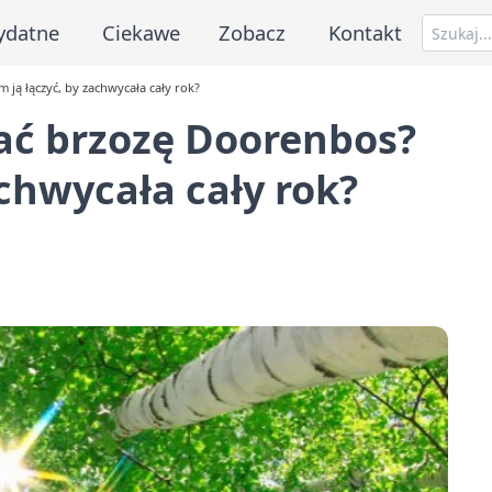
ydatne
Ciekawe
Zobacz
Kontakt
 ją łączyć, by zachwycała cały rok?
wać brzozę Doorenbos?
achwycała cały rok?