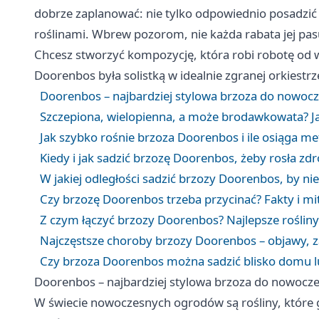
dobrze zaplanować: nie tylko odpowiednio posadzić 
roślinami. Wbrew pozorom, nie każda rabata jej pas
Chcesz stworzyć kompozycję, która robi robotę od 
Doorenbos była solistką w idealnie zgranej orkiestrz
Doorenbos – najbardziej stylowa brzoza do nowocz
Szczepiona, wielopienna, a może brodawkowata? 
Jak szybko rośnie brzoza Doorenbos i ile osiąga m
Kiedy i jak sadzić brzozę Doorenbos, żeby rosła zd
W jakiej odległości sadzić brzozy Doorenbos, by ni
Czy brzozę Doorenbos trzeba przycinać? Fakty i mit
Z czym łączyć brzozy Doorenbos? Najlepsze roślin
Najczęstsze choroby brzozy Doorenbos – objawy, za
Czy brzoza Doorenbos można sadzić blisko domu l
Doorenbos – najbardziej stylowa brzoza do nowocze
W świecie nowoczesnych ogrodów są rośliny, które g