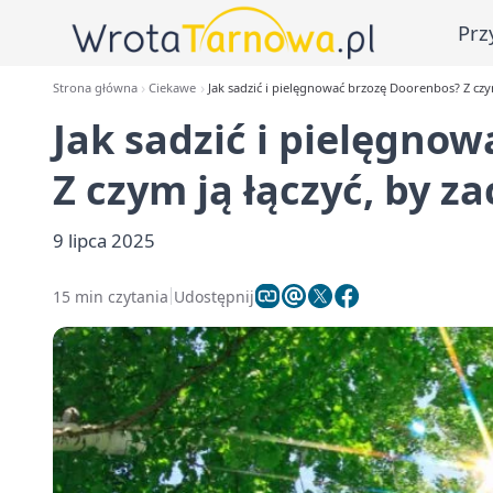
Prz
Strona główna
Ciekawe
Jak sadzić i pielęgnować brzozę Doorenbos? Z czym
Jak sadzić i pielęgno
Z czym ją łączyć, by z
9 lipca 2025
15 min czytania
Udostępnij