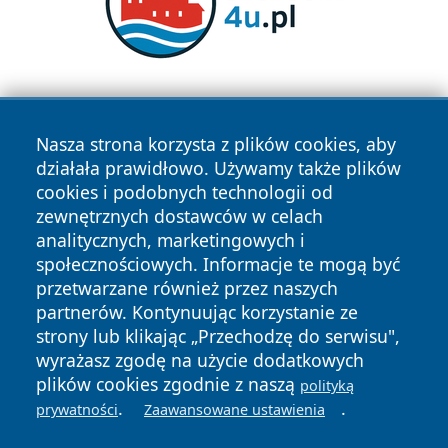
Nasza strona korzysta z plików cookies, aby
działała prawidłowo. Używamy także plików
cookies i podobnych technologii od
zewnętrznych dostawców w celach
Copyright © 2026 wrotatarnowa.pl Wszystkie prawa
analitycznych, marketingowych i
zastrzeżone.
społecznościowych. Informacje te mogą być
przetwarzane również przez naszych
partnerów. Kontynuując korzystanie ze
Polityka
Polityka
News
Autorzy
strony lub klikając „Przechodzę do serwisu",
Prywatności
Cookies
wyrażasz zgodę na użycie dodatkowych
plików cookies zgodnie z naszą
polityką
.
.
prywatności
Zaawansowane ustawienia