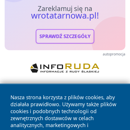
Zareklamuj się na
wrotatarnowa.pl!
SPRAWDŹ SZCZEGÓŁY
autopromocja
Nasza strona korzysta z plików cookies, aby
działała prawidłowo. Używamy także plików
cookies i podobnych technologii od
zewnętrznych dostawców w celach
Copyright © 2026 wrotatarnowa.pl Wszystkie prawa
analitycznych, marketingowych i
zastrzeżone.