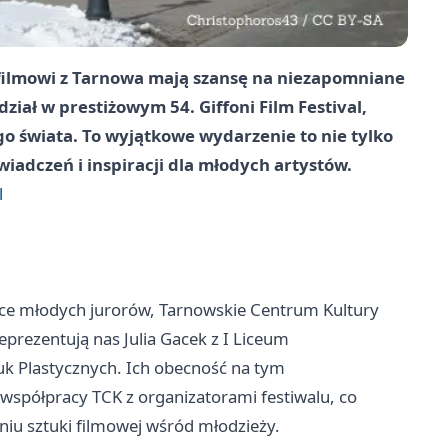
 filmowi z Tarnowa mają szansę na niezapomniane
iał w prestiżowym 54. Giffoni Film Festival,
o świata. To wyjątkowe wydarzenie to nie tylko
iadczeń i inspiracji dla młodych artystów.
l
siące młodych jurorów, Tarnowskie Centrum Kultury
eprezentują nas Julia Gacek z I Liceum
uk Plastycznych. Ich obecność na tym
współpracy TCK z organizatorami festiwalu, co
iu sztuki filmowej wśród młodzieży.