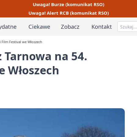
Uwaga! Burze (komunikat RSO)
Uwaga! Alert RCB (komunikat RSO)
ydatne
Ciekawe
Zobacz
Kontakt
 Film Festival we Włoszech
 Tarnowa na 54.
we Włoszech