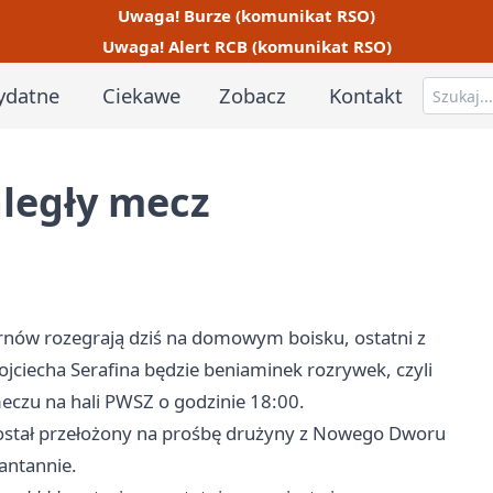
Uwaga! Burze (komunikat RSO)
Uwaga! Alert RCB (komunikat RSO)
ydatne
Ciekawe
Zobacz
Kontakt
aległy mecz
arnów rozegrają dziś na domowym boisku, ostatni z
ciecha Serafina będzie beniaminek rozrywek, czyli
czu na hali PWSZ o godzinie 18:00.
Został przełożony na prośbę drużyny z Nowego Dworu
antannie.