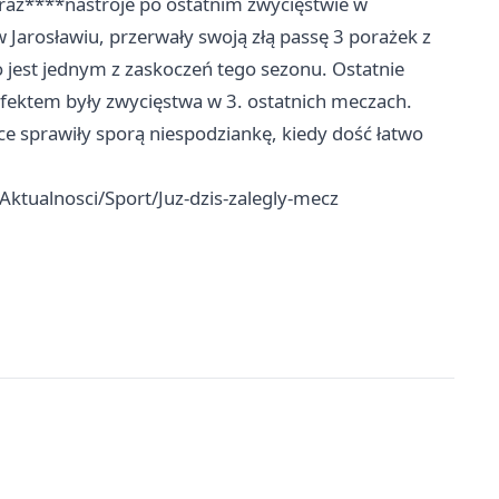
eraz****nastroje po ostatnim zwycięstwie w
 Jarosławiu, przerwały swoją złą passę 3 porażek z
est jednym z zaskoczeń tego sezonu. Ostatnie
fektem były zwycięstwa w 3. ostatnich meczach.
ce sprawiły sporą niespodziankę, kiedy dość łatwo
ktualnosci/Sport/Juz-dzis-zalegly-mecz