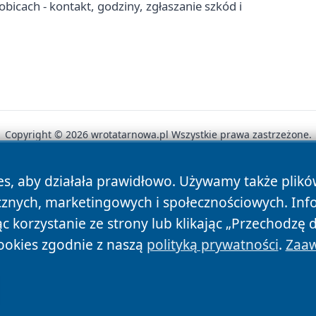
icach - kontakt, godziny, zgłaszanie szkód i
Copyright © 2026 wrotatarnowa.pl Wszystkie prawa zastrzeżone.
es, aby działała prawidłowo. Używamy także plik
News
Autorzy
Polityka Prywatności
Polityka Cookie
cznych, marketingowych i społecznościowych. Inf
 korzystanie ze strony lub klikając „Przechodzę 
ookies zgodnie z naszą
polityką prywatności
.
Zaaw