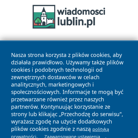
Nasza strona korzysta z plików cookies, aby
działała prawidłowo. Używamy także plików
cookies i podobnych technologii od
zewnętrznych dostawców w celach
Copyright © 2026 wrotatarnowa.pl Wszystkie prawa
analitycznych, marketingowych i
zastrzeżone.
społecznościowych. Informacje te mogą być
przetwarzane również przez naszych
partnerów. Kontynuując korzystanie ze
Polityka
Polityka
News
Autorzy
strony lub klikając „Przechodzę do serwisu",
Prywatności
Cookies
wyrażasz zgodę na użycie dodatkowych
plików cookies zgodnie z naszą
polityką
.
.
prywatności
Zaawansowane ustawienia