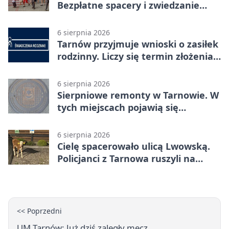
Bezpłatne spacery i zwiedzanie
katedry
6 sierpnia 2026
Tarnów przyjmuje wnioski o zasiłek
rodzinny. Liczy się termin złożenia
dokumentów
6 sierpnia 2026
Sierpniowe remonty w Tarnowie. W
tych miejscach pojawią się
utrudnienia
6 sierpnia 2026
Cielę spacerowało ulicą Lwowską.
Policjanci z Tarnowa ruszyli na
pomoc
<< Poprzedni
UM Tarnów: Już dziś zaległy mecz