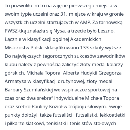
To pozwoliło im to na zajęcie pierwszego miejsca w
swoim typie uczelni oraz 31. miejsce w kraju w gronie
wszystkich uczelni startujących w AMP. Za tarnowską
PWSZ-tką znalazła się Nysa, a trzecie było Leszno.
Łącznie w klasyfikacji ogólnej Akademickich
Mistrzostw Polski sklasyfikowano 133 szkoły wyższe.
Do największych tegorocznych sukcesów zawodników
klubu należy z pewnością zaliczyć złoty medal kolarzy
górskich, Michała Topora, Alberta Hudykii Grzegorza
Armatysa w klasyfikacji drużynowej, złoty medal
Barbary Szumlańskiej we wspinaczce sportowej na
czas oraz dwa srebra” indywidualne Michała Topora
oraz srebro Pauliny Kozioł w trójboju siłowym. Swoje
punkty dołożyli także futsaliści i futsalistki, lekkoatletki
i piłkarze siatkowi, tenisistki i tenisistów stołowych