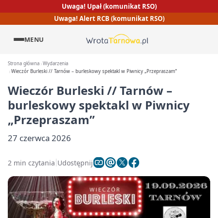
Uwaga! Upał (komunikat RSO)
Uwaga! Alert RCB (komunikat RSO)
MENU
Strona główna
Wydarzenia
Wieczór Burleski // Tarnów – burleskowy spektakl w Piwnicy „Przepraszam”
Wieczór Burleski // Tarnów –
burleskowy spektakl w Piwnicy
„Przepraszam”
27 czerwca 2026
2 min czytania
Udostępnij