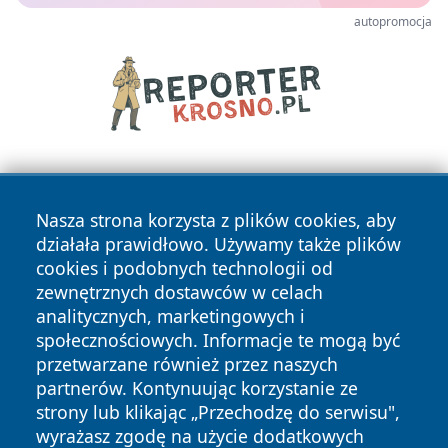
autopromocja
Nasza strona korzysta z plików cookies, aby
działała prawidłowo. Używamy także plików
cookies i podobnych technologii od
zewnętrznych dostawców w celach
Copyright © 2026 wrotatarnowa.pl Wszystkie prawa
analitycznych, marketingowych i
zastrzeżone.
społecznościowych. Informacje te mogą być
przetwarzane również przez naszych
partnerów. Kontynuując korzystanie ze
Polityka
Polityka
News
Autorzy
strony lub klikając „Przechodzę do serwisu",
Prywatności
Cookies
wyrażasz zgodę na użycie dodatkowych