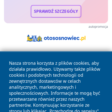
SPRAWDŹ SZCZEGÓŁY
autopromocja
Nasza strona korzysta z plików cookies, aby
działała prawidłowo. Używamy także plików
cookies i podobnych technologii od
zewnętrznych dostawców w celach
Copyright © 2026 wrotatarnowa.pl Wszystkie prawa
analitycznych, marketingowych i
zastrzeżone.
społecznościowych. Informacje te mogą być
przetwarzane również przez naszych
partnerów. Kontynuując korzystanie ze
Polityka
Polityka
News
Autorzy
strony lub klikając „Przechodzę do serwisu",
Prywatności
Cookies