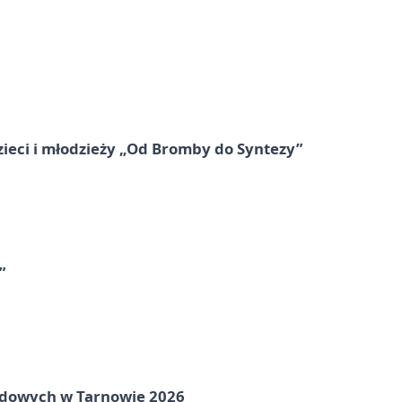
zieci i młodzieży „Od Bromby do Syntezy”
”
rodowych w Tarnowie 2026