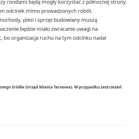
zy rondami będą mogły korzystać z północnej strony
z ten odcinek mimo prowadzonych robót.
amochody, piesi i sprzęt budowlany muszą
naczenie będzie miało zwracanie uwagi na
, bo organizacja ruchu na tym odcinku nadal
znego źródła (Urząd Miasta Tarnowa). W przypadku zastrzeżeń