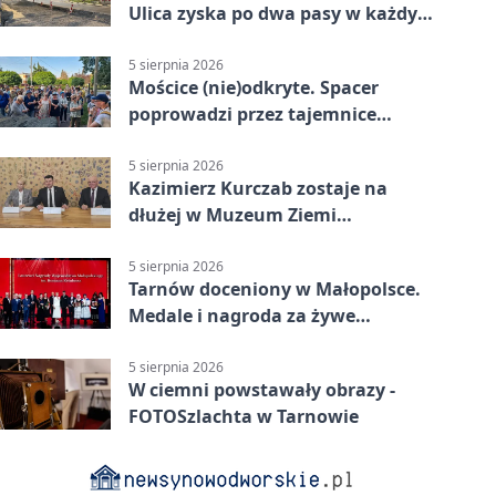
Ulica zyska po dwa pasy w każdym
kierunku
5 sierpnia 2026
Mościce (nie)odkryte. Spacer
poprowadzi przez tajemnice
Azotów
5 sierpnia 2026
Kazimierz Kurczab zostaje na
dłużej w Muzeum Ziemi
Tarnowskiej.
5 sierpnia 2026
Tarnów doceniony w Małopolsce.
Medale i nagroda za żywe
dziedzictwo
5 sierpnia 2026
W ciemni powstawały obrazy -
FOTOSzlachta w Tarnowie