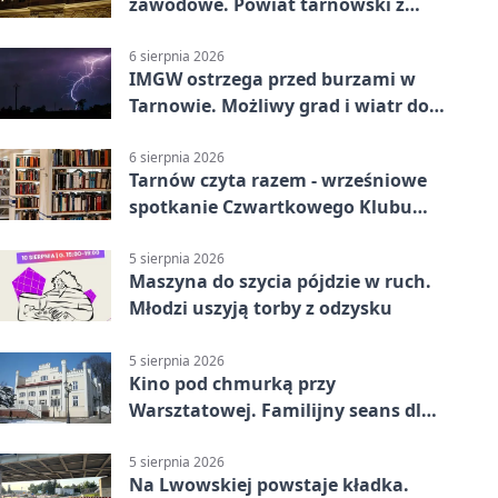
zawodowe. Powiat tarnowski z
pierwszym miejscem
6 sierpnia 2026
IMGW ostrzega przed burzami w
Tarnowie. Możliwy grad i wiatr do
90 km/h
6 sierpnia 2026
Tarnów czyta razem - wrześniowe
spotkanie Czwartkowego Klubu
Książki
5 sierpnia 2026
Maszyna do szycia pójdzie w ruch.
Młodzi uszyją torby z odzysku
5 sierpnia 2026
Kino pod chmurką przy
Warsztatowej. Familijny seans dla
mieszkańców
5 sierpnia 2026
Na Lwowskiej powstaje kładka.