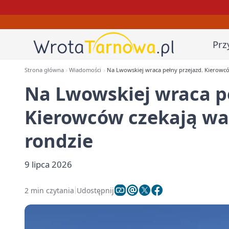
Prz
Strona główna
Wiadomości
Na Lwowskiej wraca pełny przejazd. Kierowc
Na Lwowskiej wraca pe
Kierowców czekają wa
rondzie
9 lipca 2026
2 min czytania
Udostępnij