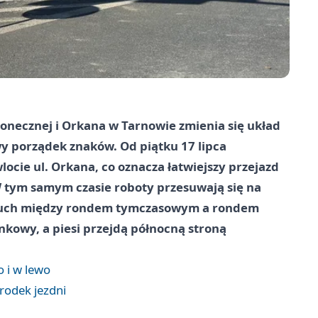
onecznej i Orkana w Tarnowie zmienia się układ
y porządek znaków. Od piątku 17 lipca
cie ul. Orkana, co oznacza łatwiejszy przejazd
 W tym samym czasie roboty przesuwają się na
. Ruch między rondem tymczasowym a rondem
kowy, a piesi przejdą północną stroną
 i w lewo
środek jezdni