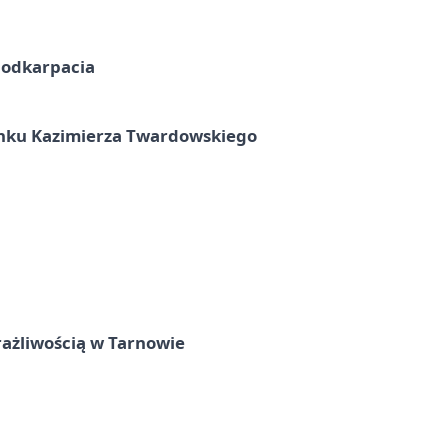
Podkarpacia
unku Kazimierza Twardowskiego
rażliwością w Tarnowie