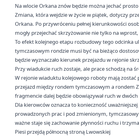
Na wlocie Orkana znów będzie można jechać prosto 
Zmiana, która wejdzie w życie w piątek, dotyczy pr
Orkana. Po przywróceniu pełnej kierunkowości osob
mogły przejechać skrzyżowanie nie tylko na wprost, 
To efekt kolejnego etapu rozbudowy tego odcinka ul
tymczasowym rondzie musi być na bieżąco dostos
będzie wyznaczało kierunek przejazdu w rejonie skr
Przy wiadukcie ruch zostaje, ale prace schodzą na ś
W rejonie wiaduktu kolejowego roboty mają zostać 
przejazd między rondem tymczasowym a rondem Zes
fragmencie dalej będzie obowiązywał ruch w dwóch
Dla kierowców oznacza to konieczność uważniejszej 
prowadzonych prac i pod zmienionym, tymczasowy
ważne staje się zachowanie płynności ruchu i trzy
Piesi przejdą północną stroną Lwowskiej