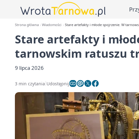
Prz
Strona główna
Wiadomości
Stare artefakty i młode spojrzenie. W tarnow
Stare artefakty i młod
tarnowskim ratuszu t
9 lipca 2026
3 min czytania
Udostępnij