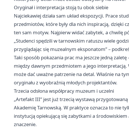
Oryginał i interpretacja stoją tu obok siebie
Najciekawiej działa sam układ ekspozycji. Prace st
przedmiotów, które były dla nich inspiracją, dzięki
ten sam motyw. Najpierw widać zabytek, a chwilę pó
„Studenci spędzili w tarnowskim ratuszu wiele godzi
przyglądając się muzealnym eksponatom” – podkreś
Taki sposób pokazania prac ma jeszcze jedną zaletę –
między dawnym przedmiotem a jego interpretacją. W
może dać uważne patrzenie na detal. Właśnie na tym o
oryginału z wyobraźnią młodych projektantów.
Trzecia odsłona współpracy muzeum i uczelni
„Artefakt III” jest już trzecią wystawą przygotowan
Akademię Tarnowską. W praktyce oznacza to nie tylko
instytucją opiekującą się zabytkami a środowiskiem 
znaczenie.