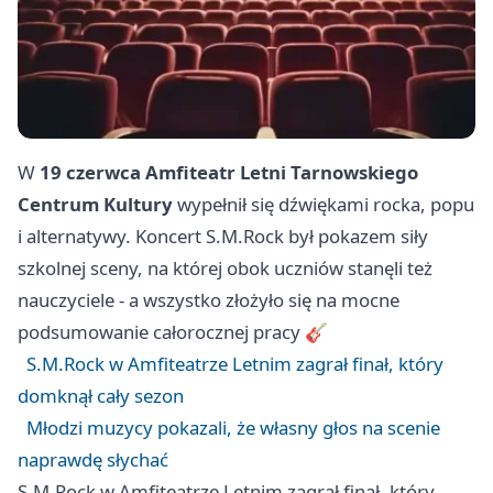
W
19 czerwca
Amfiteatr Letni Tarnowskiego
Centrum Kultury
wypełnił się dźwiękami rocka, popu
i alternatywy. Koncert S.M.Rock był pokazem siły
szkolnej sceny, na której obok uczniów stanęli też
nauczyciele - a wszystko złożyło się na mocne
podsumowanie całorocznej pracy 🎸
S.M.Rock w Amfiteatrze Letnim zagrał finał, który
domknął cały sezon
Młodzi muzycy pokazali, że własny głos na scenie
naprawdę słychać
S.M.Rock w Amfiteatrze Letnim zagrał finał, który