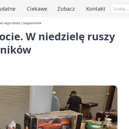
ydatne
Ciekawe
Zobacz
Kontakt
 też wyprzedaż z bagażników
cie. W niedzielę ruszy
żników