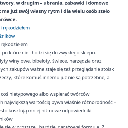
rzetwory, w drugim – ubrania, zabawki i domowe
t ma już swój własny rytm i dla wielu osób stało
arówce.
 i rękodziełem
ażników
i rękodziełem
 po które nie chodzi się do zwykłego sklepu.
yty winylowe, bibeloty, świece, narzędzia oraz
łych zakupów ważne staje się też przeglądanie stoisk
 rzeczy, które komuś innemu już nie są potrzebne, a
ć coś nietypowego albo wspierać twórców
h największą wartością bywa właśnie różnorodność –
zęsto kosztują mniej niż nowe odpowiedniki.
żników
 się w prostszej, bardziej garażowej formule. Z