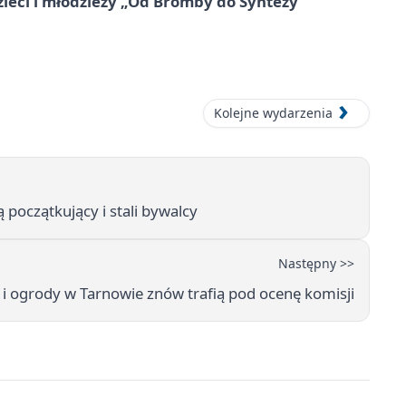
zieci i młodzieży „Od Bromby do Syntezy”
Kolejne wydarzenia
początkujący i stali bywalcy
Następny >>
 i ogrody w Tarnowie znów trafią pod ocenę komisji