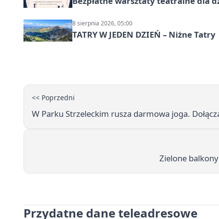
Bezpłatne warsztaty teatralne dla d
8 sierpnia 2026, 05:00
TATRY W JEDEN DZIEŃ – Niżne Tatry
<< Poprzedni
W Parku Strzeleckim rusza darmowa joga. Dołączą 
Zielone balkony
Przydatne dane teleadresowe