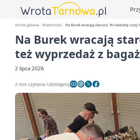
Prz
Strona główna
Wiadomości
Na Burek wracają starocie. W niedzielę ruszy
Na Burek wracają staro
też wyprzedaż z baga
2 lipca 2026
2 min czytania
Udostępnij