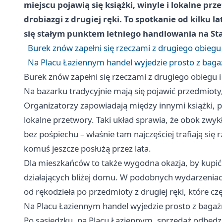
miejscu pojawią się książki, winyle i lokalne p
drobiazgi z drugiej ręki. To spotkanie od kilku la
się stałym punktem letniego handlowania na St
Burek znów zapełni się rzeczami z drugiego obiegu
Na Placu Łaziennym handel wyjedzie prosto z bag
Burek znów zapełni się rzeczami z drugiego obiegu 
Na bazarku tradycyjnie mają się pojawić przedmioty,
Organizatorzy zapowiadają między innymi książki, pł
lokalne przetwory. Taki układ sprawia, że obok zwyk
bez pośpiechu – właśnie tam najczęściej trafiają się
komuś jeszcze posłużą przez lata.
Dla mieszkańców to także wygodna okazja, by kupi
działających bliżej domu. W podobnych wydarzeniac
od rękodzieła po przedmioty z drugiej ręki, które c
Na Placu Łaziennym handel wyjedzie prosto z baga
Po sąsiedzku, na Placu Łaziennym, sprzedaż odbędzie