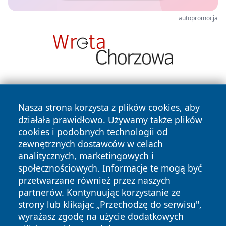
autopromocja
Nasza strona korzysta z plików cookies, aby
działała prawidłowo. Używamy także plików
cookies i podobnych technologii od
zewnętrznych dostawców w celach
Copyright © 2026 wrotatarnowa.pl Wszystkie prawa
analitycznych, marketingowych i
zastrzeżone.
społecznościowych. Informacje te mogą być
przetwarzane również przez naszych
partnerów. Kontynuując korzystanie ze
Polityka
Polityka
News
Autorzy
strony lub klikając „Przechodzę do serwisu",
Prywatności
Cookies
wyrażasz zgodę na użycie dodatkowych