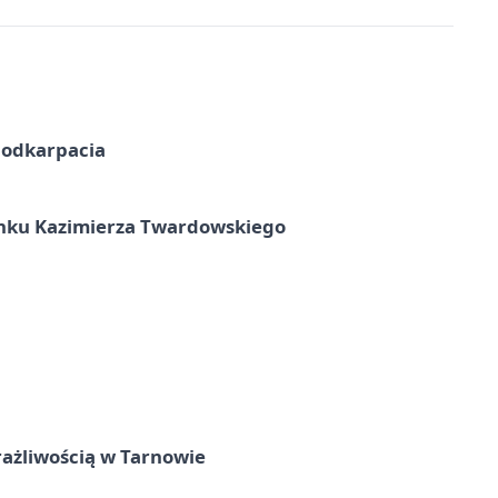
Podkarpacia
unku Kazimierza Twardowskiego
rażliwością w Tarnowie