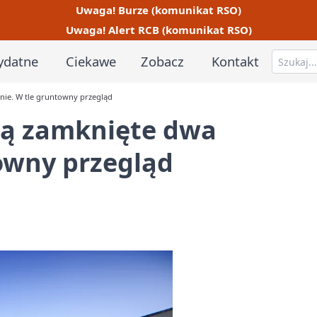
Uwaga! Burze (komunikat RSO)
Uwaga! Alert RCB (komunikat RSO)
ydatne
Ciekawe
Zobacz
Kontakt
ie. W tle gruntowny przegląd
dą zamknięte dwa
owny przegląd