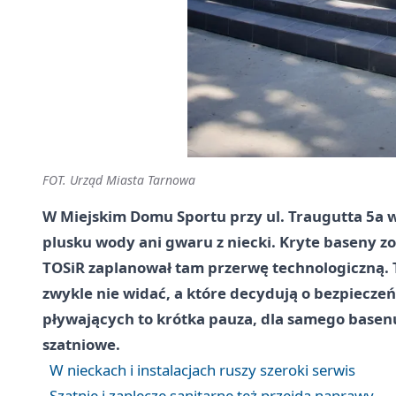
FOT. Urząd Miasta Tarnowa
W Miejskim Domu Sportu przy ul. Traugutta 5a w
plusku wody ani gwaru z niecki. Kryte baseny z
TOSiR zaplanował tam przerwę technologiczną. 
zwykle nie widać, a które decydują o bezpieczeń
pływających to krótka pauza, dla samego basenu
szatniowe.
W nieckach i instalacjach ruszy szeroki serwis
Szatnie i zaplecze sanitarne też przejdą naprawy