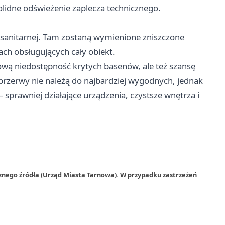
solidne odświeżenie zaplecza technicznego.
-sanitarnej. Tam zostaną wymienione zniszczone
jach obsługujących cały obiekt.
lową niedostępność krytych basenów, ale też szansę
przerwy nie należą do najbardziej wygodnych, jednak
 sprawniej działające urządzenia, czystsze wnętrza i
znego źródła (Urząd Miasta Tarnowa). W przypadku zastrzeżeń