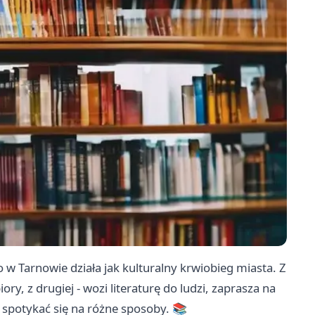
o w Tarnowie działa jak kulturalny krwiobieg miasta. Z
ory, z drugiej - wozi literaturę do ludzi, zaprasza na
cą spotykać się na różne sposoby. 📚