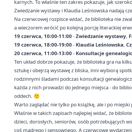
karnych. To właśnie ten zakres pokazuje, jak szerok
Zwiedzanie wystawy i Klaudia Leśniowska nadają c
Na czerwcowej rozpisce widać, że biblioteka nie zw
a wieczorem wrócić po kolejną porcję literackiej ener
19 czerwca, 10:00-11:00
-
Zwiedzanie wystawy
,
F
19 czerwca, 18:00-19:00
-
Klaudia Leśniowska
,
Cz
20 czerwca, 11:00-13:00
-
Konsultacje genealogi
Ten układ dobrze pokazuje, że biblioteka gra na kil
sztukę i obejrzą wystawę z bliska, inni wybiorą spot
rodzinnymi śladami podczas konsultacji genealogicz
każda z nich prowadzi do jednego miejsca - do bibli
oddech. 🙂
Warto zaglądać nie tylko po książkę, ale i po miejski 
Właśnie w takich zapisach najlepiej widać, że bibliot
dzieci, dorosłych, seniorów, osób potrzebujących ws
coś mądrego i sensownego. A czerwcowe wydarzenia