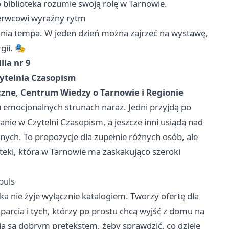
o biblioteka rozumie swoją rolę w Tarnowie.
zerwcowi wyraźny rytm
alnia tempa. W jeden dzień można zajrzeć na wystawę,
gii. 🎭
ilia nr 9
ytelnia Czasopism
czne
,
Centrum Wiedzy o Tarnowie i Regionie
ku emocjonalnych strunach naraz. Jedni przyjdą po
kanie w Czytelni Czasopism, a jeszcze inni usiądą nad
nych. To propozycje dla zupełnie różnych osób, ale
oteki, która w Tarnowie ma zaskakująco szeroki
puls
eka nie żyje wyłącznie katalogiem. Tworzy ofertę dla
parcia i tych, którzy po prostu chcą wyjść z domu na
 są dobrym pretekstem, żeby sprawdzić, co dzieje