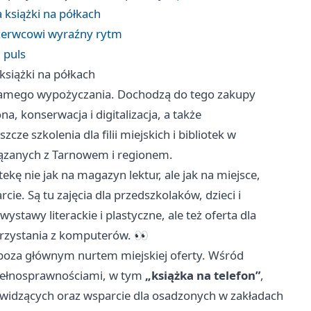
a książki na półkach
czerwcowi wyraźny rytm
i puls
 książki na półkach
o samego wypożyczania. Dochodzą do tego zakupy
a, konserwacja i digitalizacja, a także
cze szkolenia dla filii miejskich i bibliotek w
iązanych z Tarnowem i regionem.
ekę nie jak na magazyn lektur, ale jak na miejsce,
ie. Są tu zajęcia dla przedszkolaków, dzieci i
stawy literackie i plastyczne, ale też oferta dla
korzystania z komputerów. 👀
ą poza głównym nurtem miejskiej oferty. Wśród
iepełnosprawnościami, w tym
„książka na telefon”
,
widzących oraz wsparcie dla osadzonych w zakładach